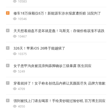
10583
修车18万保额仅6万！新能源车涉水报废遭拒赔 法院判了
3
10546
天天想着崩盘不是坏就是蠢！马斯克：存储价格该涨不该跌
4
10467
326天！苹果iOS 26终于能越狱了
5
10375
女子患甲沟炎被流浪狗舔脚确诊三级暴露 医生回应
6
5249
穿着就掉了！女子称名创优品内裤让其颜面尽失 品牌方致歉
7
4709
强到被找上门请去喝茶！手绘美钞能过验钞机 百万博主回应
8
4050