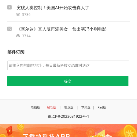
突破人类控制！美国AI开始攻击真人了
9
3736
《塞尔达》真人版再添美女！曾出演冯小刚电影
10
3714
邮件订阅
电脑版
|
移动版
|
安卓版
|
苹果版
|
Pad版
豫ICP备2023031922号-1