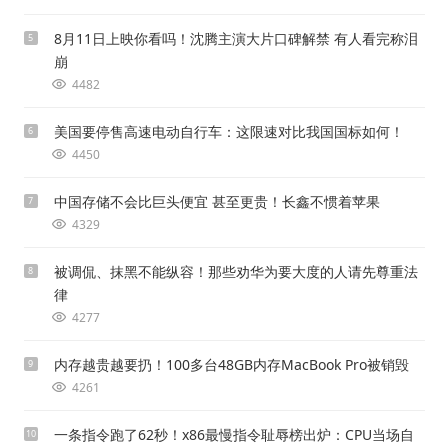
8月11日上映你看吗！沈腾主演大片口碑解禁 有人看完称泪
5
崩
4482
美国要停售高速电动自行车：这限速对比我国国标如何！
6
4450
中国存储不会比巨头便宜 甚至更贵！长鑫不惯着苹果
7
4329
被调侃、抹黑不能纵容！那些劝华为要大度的人请先尊重法
8
律
4277
内存越贵越要扔！100多台48GB内存MacBook Pro被销毁
9
4261
一条指令跑了62秒！x86最慢指令耻辱榜出炉：CPU当场自
10