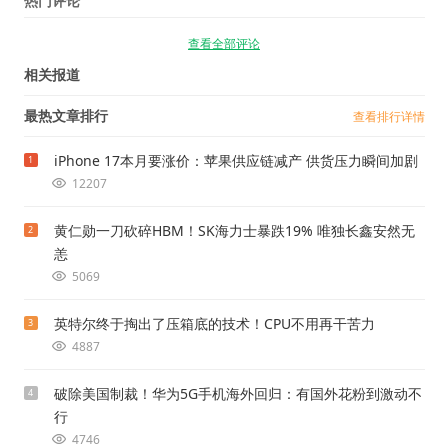
热门评论
查看全部评论
相关报道
最热文章排行
查看排行详情
iPhone 17本月要涨价：苹果供应链减产 供货压力瞬间加剧
1
12207
黄仁勋一刀砍碎HBM！SK海力士暴跌19% 唯独长鑫安然无
2
恙
5069
英特尔终于掏出了压箱底的技术！CPU不用再干苦力
3
4887
破除美国制裁！华为5G手机海外回归：有国外花粉到激动不
4
行
4746