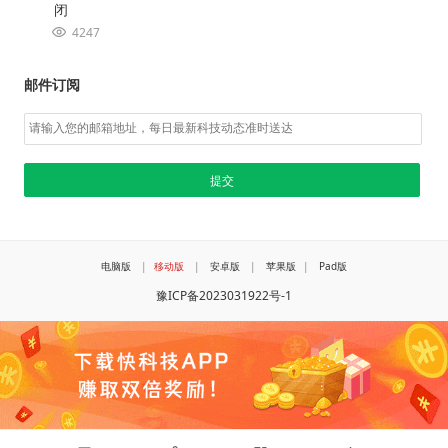
闭
4247
邮件订阅
电脑版
|
移动版
|
安卓版
|
苹果版
|
Pad版
豫ICP备2023031922号-1