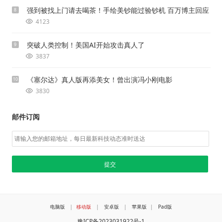
强到被找上门请去喝茶！手绘美钞能过验钞机 百万博主回应
8
4123
突破人类控制！美国AI开始攻击真人了
9
3837
《塞尔达》真人版再添美女！曾出演冯小刚电影
10
3830
邮件订阅
电脑版
|
移动版
|
安卓版
|
苹果版
|
Pad版
豫ICP备2023031922号-1