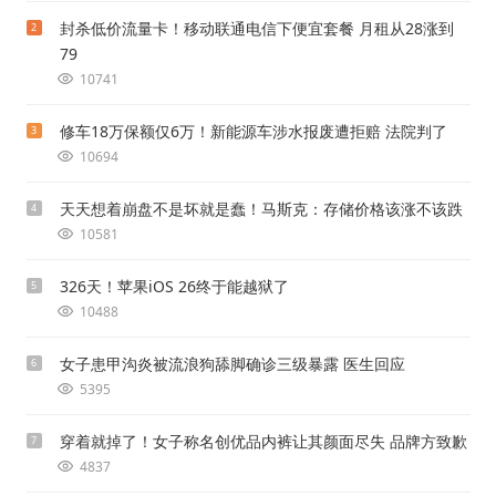
封杀低价流量卡！移动联通电信下便宜套餐 月租从28涨到
2
79
10741
修车18万保额仅6万！新能源车涉水报废遭拒赔 法院判了
3
10694
天天想着崩盘不是坏就是蠢！马斯克：存储价格该涨不该跌
4
10581
326天！苹果iOS 26终于能越狱了
5
10488
女子患甲沟炎被流浪狗舔脚确诊三级暴露 医生回应
6
5395
穿着就掉了！女子称名创优品内裤让其颜面尽失 品牌方致歉
7
4837