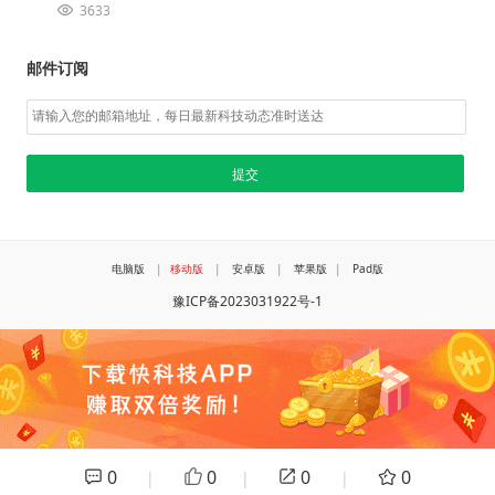
3633
邮件订阅
电脑版
|
移动版
|
安卓版
|
苹果版
|
Pad版
豫ICP备2023031922号-1
0
0
0
0
|
|
|