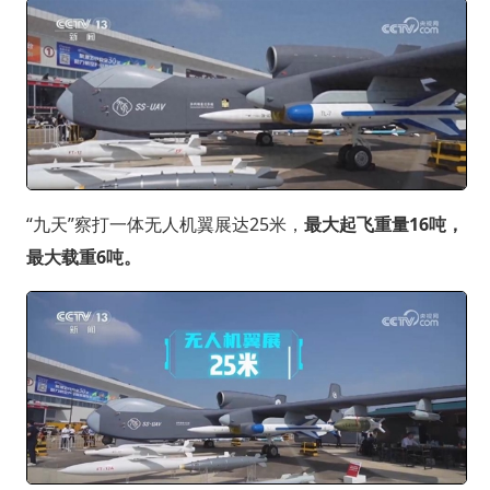
“九天”察打一体无人机翼展达25米，
最大起飞重量16吨，
最大载重6吨。