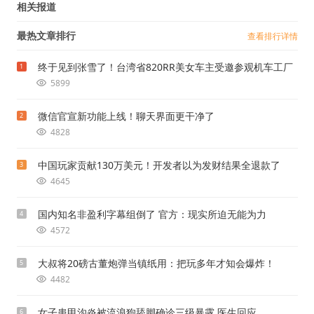
相关报道
最热文章排行
查看排行详情
终于见到张雪了！台湾省820RR美女车主受邀参观机车工厂
1
5899
微信官宣新功能上线！聊天界面更干净了
2
4828
中国玩家贡献130万美元！开发者以为发财结果全退款了
3
4645
国内知名非盈利字幕组倒了 官方：现实所迫无能为力
4
4572
大叔将20磅古董炮弹当镇纸用：把玩多年才知会爆炸！
5
4482
女子患甲沟炎被流浪狗舔脚确诊三级暴露 医生回应
6