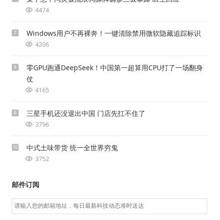
4474
Windows用户不再裸奔！一键清除禁用微软隐藏追踪标识
7
4206
零GPU跑通DeepSeek！中国第一超算用CPU打了一场翻身
8
仗
4165
三星手机还没退出中国 门店先扛不住了
9
3796
中式土味带货 统一全世界穷鬼
10
3752
邮件订阅