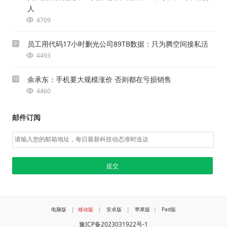
人
4709
员工用代码17小时删光公司89TB数据：只为腾空间接私活
9
4493
余承东：手机要大规模涨价 否则都在亏损销售
10
4460
邮件订阅
电脑版
|
移动版
|
安卓版
|
苹果版
|
Pad版
豫ICP备2023031922号-1