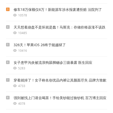
修车18万保额仅6万！新能源车涉水报废遭拒赔 法院判了
3
10578
天天想着崩盘不是坏就是蠢！马斯克：存储价格该涨不该跌
4
10485
326天！苹果iOS 26终于能越狱了
5
10416
女子患甲沟炎被流浪狗舔脚确诊三级暴露 医生回应
6
5283
穿着就掉了！女子称名创优品内裤让其颜面尽失 品牌方致歉
7
4733
强到被找上门请去喝茶！手绘美钞能过验钞机 百万博主回应
8
4078