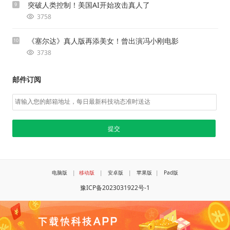
突破人类控制！美国AI开始攻击真人了
9
3758
《塞尔达》真人版再添美女！曾出演冯小刚电影
10
3738
邮件订阅
电脑版
|
移动版
|
安卓版
|
苹果版
|
Pad版
豫ICP备2023031922号-1