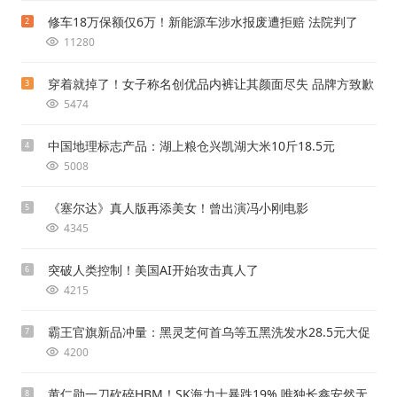
修车18万保额仅6万！新能源车涉水报废遭拒赔 法院判了
2
11280
穿着就掉了！女子称名创优品内裤让其颜面尽失 品牌方致歉
3
5474
中国地理标志产品：湖上粮仓兴凯湖大米10斤18.5元
4
5008
《塞尔达》真人版再添美女！曾出演冯小刚电影
5
4345
突破人类控制！美国AI开始攻击真人了
6
4215
霸王官旗新品冲量：黑灵芝何首乌等五黑洗发水28.5元大促
7
4200
黄仁勋一刀砍碎HBM！SK海力士暴跌19% 唯独长鑫安然无
8