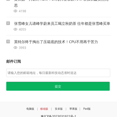
恙
4198
张雪峰女儿请峰学蔚来员工喝立秋奶茶 往年都是张雪峰买单
9
4055
英特尔终于掏出了压箱底的技术！CPU不用再干苦力
10
3993
邮件订阅
电脑版
|
移动版
|
安卓版
|
苹果版
|
Pad版
豫ICP备2023031922号-1