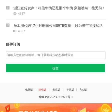
浙江宣传发声：相信华为还是那个华为 穿越嘈杂一往无前！
9
4567
员工用代码17小时删光公司89TB数据：只为腾空间接私活
10
4387
邮件订阅
电脑版
|
移动版
|
安卓版
|
苹果版
|
Pad版
豫ICP备2023031922号-1