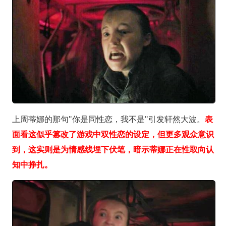
上周蒂娜的那句"你是同性恋，我不是"引发轩然大波。
表
面看这似乎篡改了游戏中双性恋的设定，但更多观众意识
到，这实则是为情感线埋下伏笔，暗示蒂娜正在性取向认
知中挣扎。