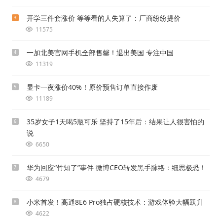
开学三件套涨价 等等看的人失算了：厂商纷纷提价
3
11575
一加北美官网手机全部售罄！退出美国 专注中国
4
11319
显卡一夜涨价40%！原价预售订单直接作废
5
11189
35岁女子1天喝5瓶可乐 坚持了15年后：结果让人很害怕的
6
说
6650
华为回应“竹知了”事件 微博CEO转发黑手脉络：细思极恐！
7
4679
小米首发！高通8E6 Pro独占硬核技术：游戏体验大幅跃升
8
4622