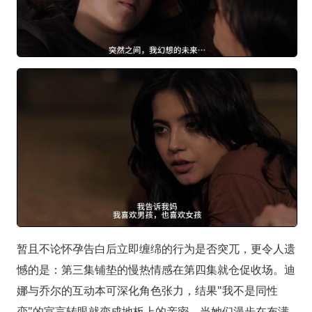
暂且不论怀孕告白后立即缠绵的行为是否突兀，更令人遗
憾的是：第三集铺垫的慢热情感在第四集就仓促收场。迪
娜与乔尔的互动本可深化角色张力，结果"我不是同性
恋"的宣言转眼就变成地板上的亲密。当她们漫步在布满