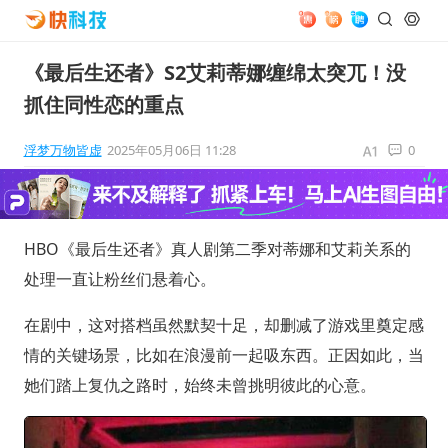
《最后生还者》S2艾莉蒂娜缠绵太突兀！没
抓住同性恋的重点
浮梦万物皆虚
2025年05月06日 11:28
0
HBO《最后生还者》真人剧第二季对蒂娜和艾莉关系的
处理一直让粉丝们悬着心。
在剧中，这对搭档虽然默契十足，却删减了游戏里奠定感
情的关键场景，比如在浪漫前一起吸东西。正因如此，当
她们踏上复仇之路时，始终未曾挑明彼此的心意。