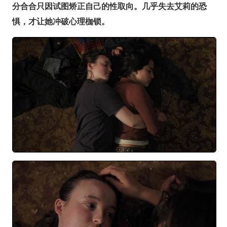
分合合只因试图矫正自己的性取向。几乎失去艾莉的恐
惧，才让她冲破心理枷锁。