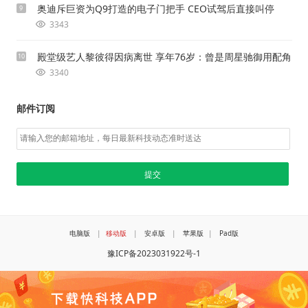
奥迪斥巨资为Q9打造的电子门把手 CEO试驾后直接叫停
9
3343
殿堂级艺人黎彼得因病离世 享年76岁：曾是周星驰御用配角
10
3340
邮件订阅
电脑版
|
移动版
|
安卓版
|
苹果版
|
Pad版
豫ICP备2023031922号-1