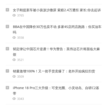
女子刚提新车被小孩泼沙撒尿 索赔2.4万遭拒 家长:你去起诉
4
3765
BBA在中国降价30万也卖不动 多家4S店闭店跑路：你买油车
5
吗
3558
韬定律让中国芯片逆袭！华为警告：英伟达芯片将面临大麻
6
烦
3521
销量激增100%！又一抢手货卖爆了：老外开始疯狂扫货
7
3509
iPhone 18 Pro三大升级：可变光圈、小灵动岛、自研C2基
8
带
3343