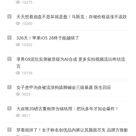
10275
天天想着崩盘不是坏就是蠢！马斯克：存储价格该涨不该跌
4
10260
326天！苹果iOS 26终于能越狱了
5
10202
享界G9泥坑实测被质疑为AI合成 更多实拍视频流出终结流
6
言
10158
女子患甲沟炎被流浪狗舔脚确诊三级暴露 医生回应
7
5033
大叔将20磅古董炮弹当镇纸用：把玩多年才知会爆炸！
8
4811
穿着就掉了！女子称名创优品内裤让其颜面尽失 品牌方致歉
9