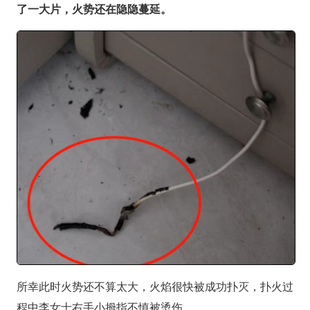
了一大片，火势还在隐隐蔓延。
所幸此时火势还不算太大，火焰很快被成功扑灭，扑火过
程中李女士右手小拇指不慎被烫伤。