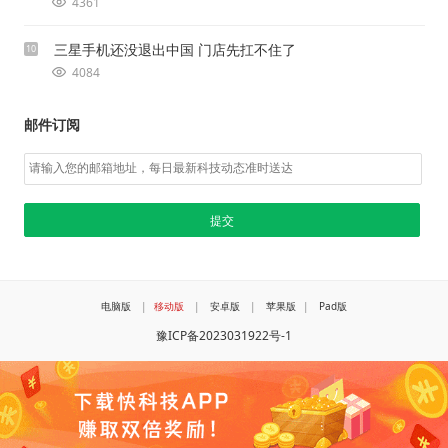
4361
三星手机还没退出中国 门店先扛不住了
10
4084
邮件订阅
电脑版
|
移动版
|
安卓版
|
苹果版
|
Pad版
豫ICP备2023031922号-1