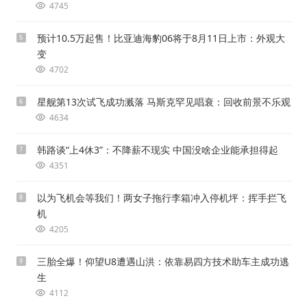
4745
预计10.5万起售！比亚迪海豹06将于8月11日上市：外观大
5
变
4702
星舰第13次试飞成功溅落 马斯克罕见唱衰：回收前景不乐观
6
4634
韩路谈“上4休3”：不降薪不现实 中国没啥企业能承担得起
7
4351
以为飞机会等我们！两女子拖行李箱冲入停机坪：挥手拦飞
8
机
4205
三胎全爆！仰望U8遭遇山洪：依靠易四方技术助车主成功逃
9
生
4112