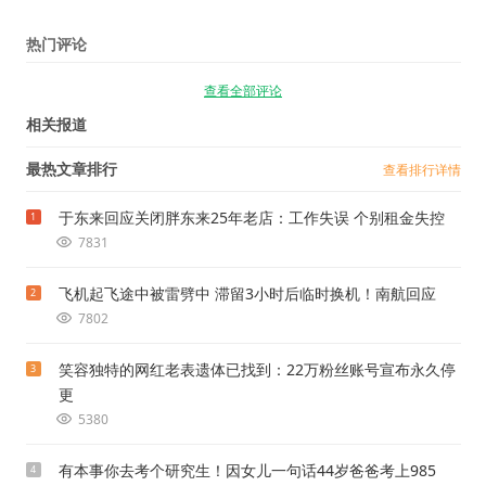
热门评论
查看全部评论
相关报道
最热文章排行
查看排行详情
于东来回应关闭胖东来25年老店：工作失误 个别租金失控
1
7831
飞机起飞途中被雷劈中 滞留3小时后临时换机！南航回应
2
7802
笑容独特的网红老表遗体已找到：22万粉丝账号宣布永久停
3
更
5380
有本事你去考个研究生！因女儿一句话44岁爸爸考上985
4