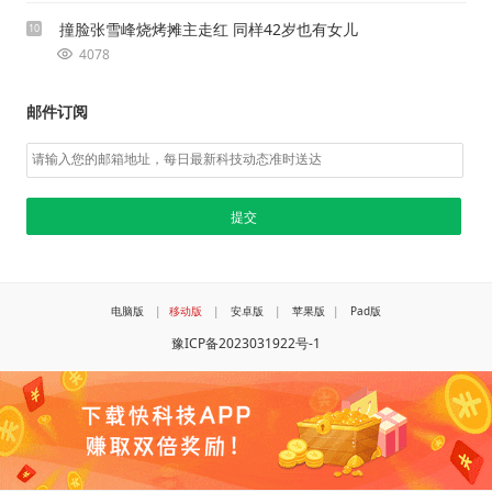
撞脸张雪峰烧烤摊主走红 同样42岁也有女儿
10
4078
邮件订阅
电脑版
|
移动版
|
安卓版
|
苹果版
|
Pad版
豫ICP备2023031922号-1