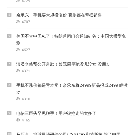
4729
余承东：手机要大规模涨价 否则都在亏损销售
5
4707
美国不查中国AI了！特朗普闭门会通知硅谷：中国大模型免
6
测
4627
演员李修贤公开道歉！曾骂周星驰没儿没女 没朋友
7
4371
手机不涨价都是亏本卖！余承东将24999新品报成2499 瞎激
8
动
4310
电信三巨头罕见联手！用户被抢走的太多了
9
4165
马斯克：地球最强硬件公司仅SpaceX和特斯拉 除了中国
10