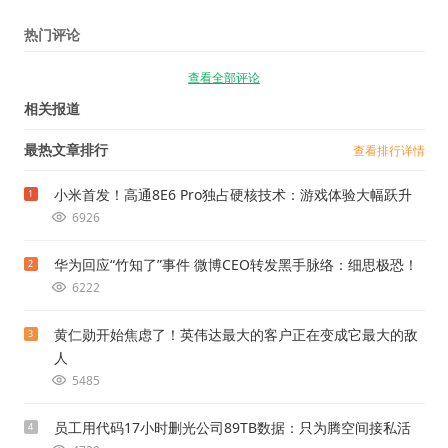
热门评论
查看全部评论
相关报道
最热文章排行
查看排行详情
小米首发！高通8E6 Pro独占硬核技术：游戏体验大幅跃升
1
6926
华为回应“竹知了”事件 微博CEO转发黑手脉络：细思极恐！
2
6222
黄仁勋开始焦虑了！英伟达最大的客户正在变成它最大的敌
3
人
5485
员工用代码17小时删光公司89TB数据：只为腾空间接私活
4