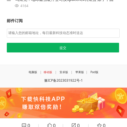
4164
邮件订阅
电脑版
|
移动版
|
安卓版
|
苹果版
|
Pad版
豫ICP备2023031922号-1
0
0
0
0
|
|
|