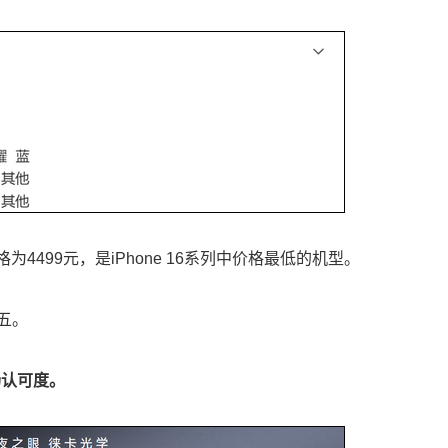
价格为4499元，是iPhone 16系列中价格最低的机型。
五。
场认可度。