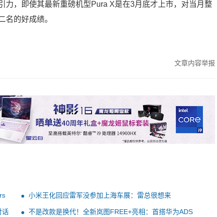
力，即使其最新重磅机型Pura X是在3月底才上市，对当月整
二名的好成绩。
文章内容举报
s
小米王化回应雷军没参加上海车展：雷总很想来
对话
不是改款是换代！全新岚图FREE+亮相：首搭华为ADS