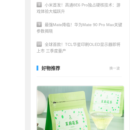
8
小米首发！高通8E6 Pro独占硬核技术：游
戏体验大幅跃升
9
最强Mate降临！华为Mate 90 Pro Max关键
参数揭晓
10
全球首款！TCL华星印刷OLED显示器即将
上市 三季度量产
好物推荐
换一波