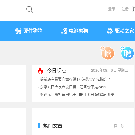
登录
注册
硬件狗狗
电池狗狗
驱动之家
今日视点
2026年08月6日 星期四
·
提前还车贷要向银行缴4万违约金？法院判了
·
余承东回应发布会口误：起售价不是2499
·
奥迪斥巨资打造的电子门把手 CEO试驾后叫停
·
国产存储不会贱卖！长鑫：报价甚至高于三星
热门文章
换一波