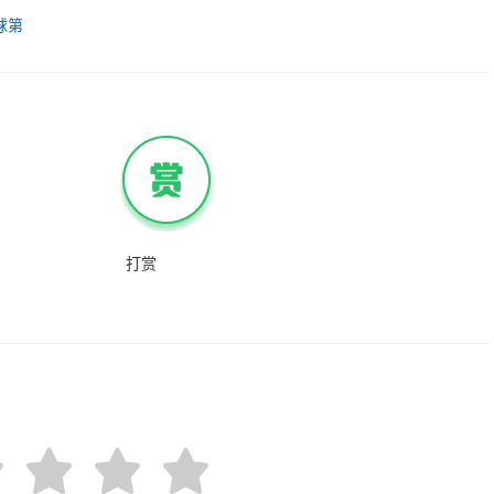
4+鸿蒙座舱5
球第
打赏