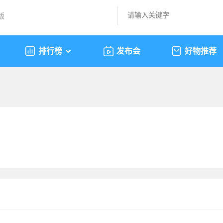
版
排行榜
发布会
好物推荐