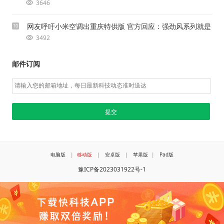
3646
网友呼吁小米空调出重庆特供版 官方回应：强劲风系列就是
10
3492
邮件订阅
电脑版
|
移动版
|
安卓版
|
苹果版
|
Pad版
豫ICP备2023031922号-1