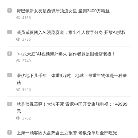
姆巴佩新女友是西班牙顶流女星 坐拥2400万粉丝
4
4166
演员戚薇闯入AI漫剧赛道：推出个人数字分身 开放AI授权
5
3786
“中式天庭”AI视频海外爆火 创作者竟是眼镜店老板！
6
3749
潜伏地下几千年、体重3万吨！地球上最重生物体是一种蘑
7
菇
3740
就是监视器啊！大法不死 索尼中国开卖旗舰电视：149999
8
元
3702
上海一顾客因大盘鸡含土豆报警 老板免单后全部吃光
9