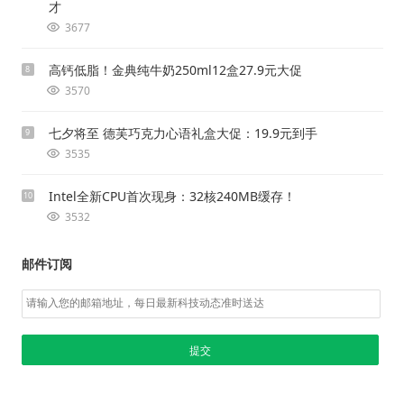
才
3677
高钙低脂！金典纯牛奶250ml12盒27.9元大促
8
3570
七夕将至 德芙巧克力心语礼盒大促：19.9元到手
9
3535
Intel全新CPU首次现身：32核240MB缓存！
10
3532
邮件订阅