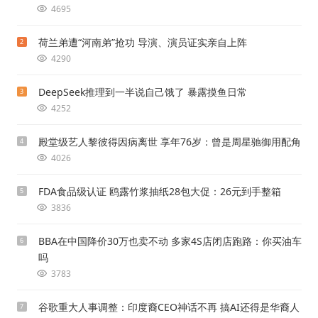
4695
荷兰弟遭“河南弟”抢功 导演、演员证实亲自上阵
2
4290
DeepSeek推理到一半说自己饿了 暴露摸鱼日常
3
4252
殿堂级艺人黎彼得因病离世 享年76岁：曾是周星驰御用配角
4
4026
FDA食品级认证 鸥露竹浆抽纸28包大促：26元到手整箱
5
3836
BBA在中国降价30万也卖不动 多家4S店闭店跑路：你买油车
6
吗
3783
谷歌重大人事调整：印度裔CEO神话不再 搞AI还得是华裔人
7