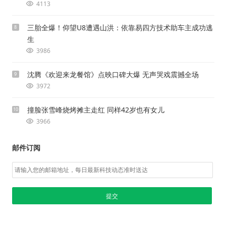
4113
三胎全爆！仰望U8遭遇山洪：依靠易四方技术助车主成功逃
8
生
3986
沈腾《欢迎来龙餐馆》点映口碑大爆 无声哭戏震撼全场
9
3972
撞脸张雪峰烧烤摊主走红 同样42岁也有女儿
10
3966
邮件订阅