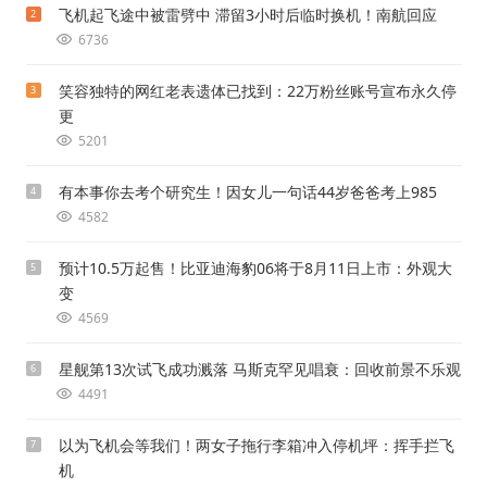
飞机起飞途中被雷劈中 滞留3小时后临时换机！南航回应
2
6736
笑容独特的网红老表遗体已找到：22万粉丝账号宣布永久停
3
更
5201
有本事你去考个研究生！因女儿一句话44岁爸爸考上985
4
4582
预计10.5万起售！比亚迪海豹06将于8月11日上市：外观大
5
变
4569
星舰第13次试飞成功溅落 马斯克罕见唱衰：回收前景不乐观
6
4491
以为飞机会等我们！两女子拖行李箱冲入停机坪：挥手拦飞
7
机