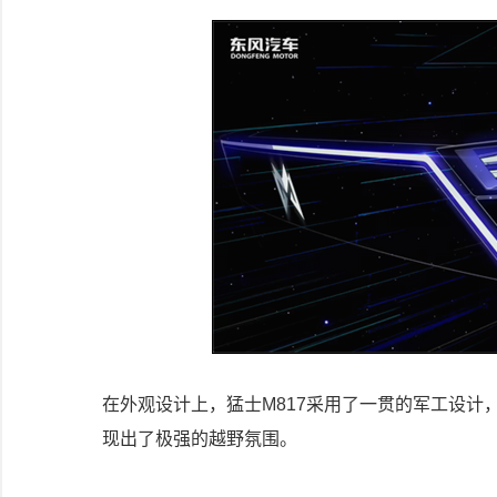
在外观设计上，猛士M817采用了一贯的军工设
现出了极强的越野氛围。