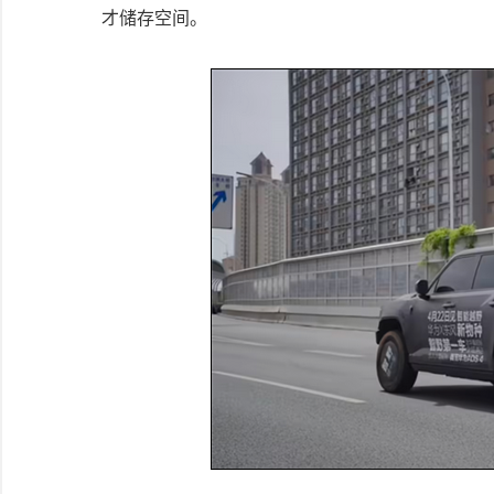
才储存空间。