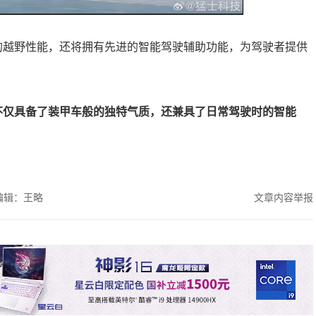
大的越野性能，还将拥有先进的智能驾驶辅助功能，为驾驶者提供
，不仅具备了装甲车般的独特气质，还兼具了日常驾驶时的智能
编辑：王略
文章内容举报