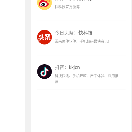
快科技官方微博
今日头条：
快科技
带来硬件软件、手机数码最快资讯！
抖音：
kkjcn
科技快讯、手机开箱、产品体验、应用推
荐...