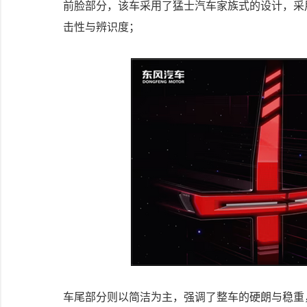
前脸部分，该车采用了猛士汽车家族式的设计，采
击性与辨识度；
车尾部分则以简洁为主，强调了整车的硬朗与稳重