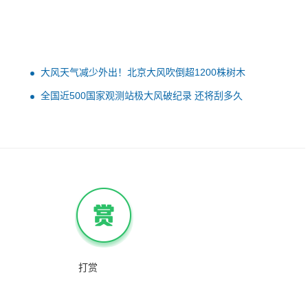
了
大风天气减少外出！北京大风吹倒超1200株树木
全国近500国家观测站极大风破纪录 还将刮多久
打赏