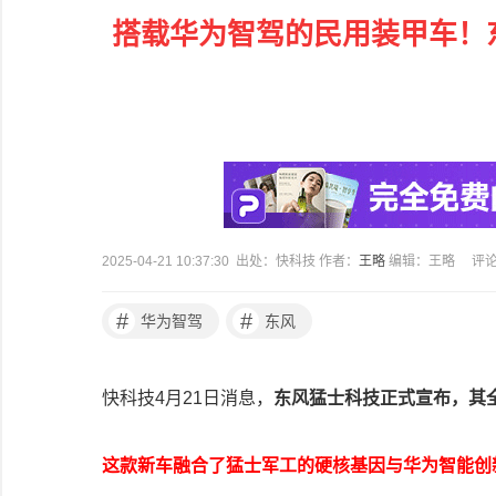
搭载华为智驾的民用装甲车！东
2025-04-21 10:37:30 出处：快科技 作者：
王略
编辑：王略
评
#
#
华为智驾
东风
快科技4月21日消息，
东风猛士科技正式宣布，其全
这款新车融合了猛士军工的硬核基因与华为智能创