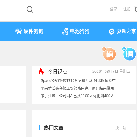
登录
注册
硬件狗狗
电池狗狗
驱动之家
今日视点
2026年08月7日 星期五
·
SpaceX火箭残骸7倍音速撞月球 对比图像公布
·
苹果借长鑫存储压价韩系内存厂商！结果没用
·
歌手汪峰：公司因AI已从1100人优化到400人
·
索尼旗舰电视上市：115寸、149999元
热门文章
换一波