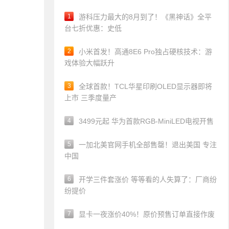
1
游科压力最大的8月到了！《黑神话》全平
台七折优惠：史低
2
小米首发！高通8E6 Pro独占硬核技术：游
戏体验大幅跃升
3
全球首款！TCL华星印刷OLED显示器即将
上市 三季度量产
4
3499元起 华为首款RGB-MiniLED电视开售
5
一加北美官网手机全部售罄！退出美国 专注
中国
6
开学三件套涨价 等等看的人失算了：厂商纷
纷提价
7
显卡一夜涨价40%！原价预售订单直接作废