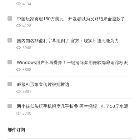
4134
中国玩家贡献130万美元！开发者以为发财结果全退款了
6
4128
国内知名非盈利字幕组倒了 官方：现实所迫无能为力
7
3948
Windows用户不再裸奔！一键清除禁用微软隐藏追踪标识
8
3808
戚薇AI形象宣传片被批擦边
9
3807
两小孩低头玩手机幅度几乎折叠 医生提醒：扛了50斤水泥
10
3740
邮件订阅