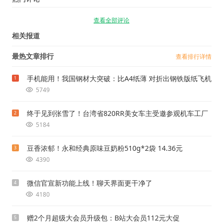
查看全部评论
相关报道
最热文章排行
查看排行详情
手机能用！我国钢材大突破：比A4纸薄 对折出钢铁版纸飞机
1
5749
终于见到张雪了！台湾省820RR美女车主受邀参观机车工厂
2
5184
豆香浓郁！永和经典原味豆奶粉510g*2袋 14.36元
3
4390
微信官宣新功能上线！聊天界面更干净了
4
4180
赠2个月超级大会员升级包：B站大会员112元大促
5