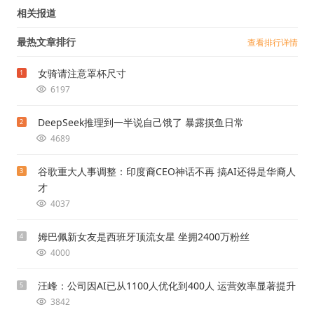
相关报道
最热文章排行
查看排行详情
女骑请注意罩杯尺寸
1
6197
DeepSeek推理到一半说自己饿了 暴露摸鱼日常
2
4689
谷歌重大人事调整：印度裔CEO神话不再 搞AI还得是华裔人
3
才
4037
姆巴佩新女友是西班牙顶流女星 坐拥2400万粉丝
4
4000
汪峰：公司因AI已从1100人优化到400人 运营效率显著提升
5
3842