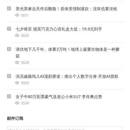
美光英睿达关停后翻脸！质保变强制退款：没坏也要没收
6
3671
七夕将至 德芙巧克力心语礼盒大促：19.9元到手
7
3635
潜伏地下几千年、体重3万吨！地球上最重生物体是一种蘑
8
菇
3628
演员戚薇闯入AI漫剧赛道：推出个人数字分身 开放AI授权
9
3592
女子中80万彩票豪气送老公小米SU7 李肖爽点赞
10
3539
邮件订阅