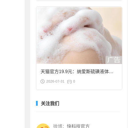
天猫官方19.9元：纳爱斯硫磺液体香
2026-07-31
0
皂2斤大促
关注我们
微博：
快科技官方