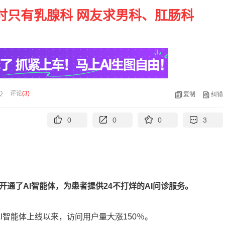
暂时只有乳腺科 网友求男科、肛肠科
Q
评论
(
3
)
复制
纠错
0
0
0
3
。
通了AI智能体，为患者提供24不打烊的AI问诊服务。
I智能体上线以来，访问用户量大涨150％。