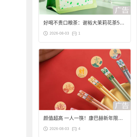
好喝不贵口粮茶：谢裕大茉莉花茶50g
2026-08-03
1
袋装9.9元到手
颜值超高 一人一筷！康巴赫新年限定
2026-08-03
4
合金筷子大促：19.9元