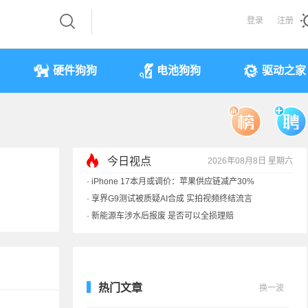
登录
注册
硬件狗狗
电池狗狗
驱动之家
今日视点
2026年08月8日 星期六
·
iPhone 17本月或调价：苹果供应链减产30%
·
享界G9测试被质疑AI合成 实拍视频终结流言
·
新能源车涉水后报废 是否可以全损理赔
·
马斯克：需求增速是供应的10倍 存储该涨价
热门文章
换一波