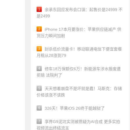
1
余承东回应发布会口误：起售价是24999 不
是2499
2
iPhone 17本月要涨价：苹果供应链减产 供
货压力瞬间加剧
3
封杀低价流量卡！移动联通电信下便宜套餐
月租从28涨到79
4
修车18万保额仅6万！新能源车涉水报废遭
拒赔 法院判了
5
天天想着崩盘不是坏就是蠢！马斯克：存储
价格该涨不该跌
6
326天！苹果iOS 26终于能越狱了
7
享界G9泥坑实测被质疑为AI合成 更多实拍
视频流出终结流言