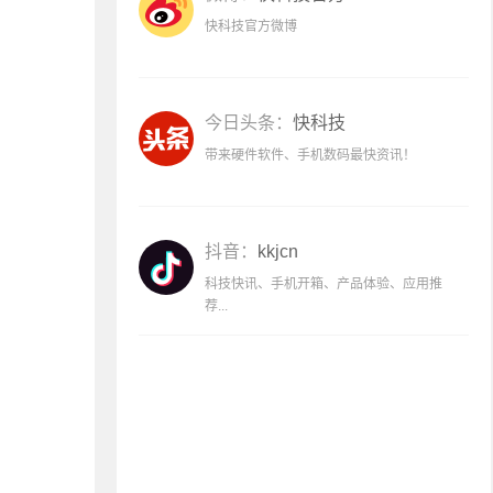
快科技官方微博
今日头条：
快科技
带来硬件软件、手机数码最快资讯！
抖音：
kkjcn
科技快讯、手机开箱、产品体验、应用推
荐...