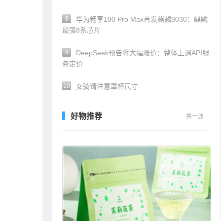
8
华为畅享100 Pro Max首发麒麟8030：麒麟
最强8系芯片
9
DeepSeek预告将大幅涨价：整体上调API服
务定价
10
女骑请注意罩杯尺寸
好物推荐
换一波