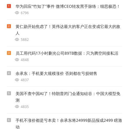
华为回应“竹知了”事件 微博CEO转发黑手脉络：细思极恐！
1
6796
黄仁勋开始焦虑了！英伟达最大的客户正在变成它最大的敌
2
人
5882
员工用代码17小时删光公司89TB数据：只为腾空间接私活
3
4848
余承东：手机要大规模涨价 否则都在亏损销售
4
4837
美国不查中国AI了！特朗普闭门会通知硅谷：中国大模型免
5
测
4835
手机不涨价都是亏本卖！余承东将24999新品报成2499 瞎激
6
动