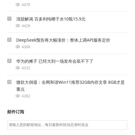
4479
清甜解渴 百多利纯椰子水10瓶15.9元
7
4428
DeepSeek预告将大幅涨价：整体上调API服务定价
8
4368
华为的摊子 已经大到一场发布会装不下了
9
4332
微软大倒退：全网和谐Win11推荐32GB内存文章 8GB才是
10
重点
4282
邮件订阅