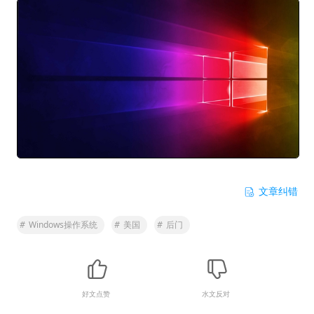
文章纠错
#
Windows操作系统
#
美国
#
后门
好文点赞
水文反对