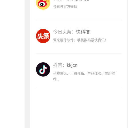
快科技官方微博
今日头条：
快科技
带来硬件软件、手机数码最快资讯！
抖音：
kkjcn
科技快讯、手机开箱、产品体验、应用推
荐...