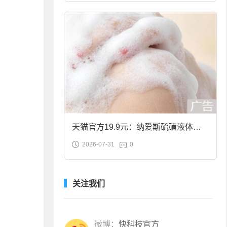
天猫官方19.9元：纳爱斯硫磺液体香
2026-07-31
0
皂2斤大促
关注我们
微博：
快科技官方