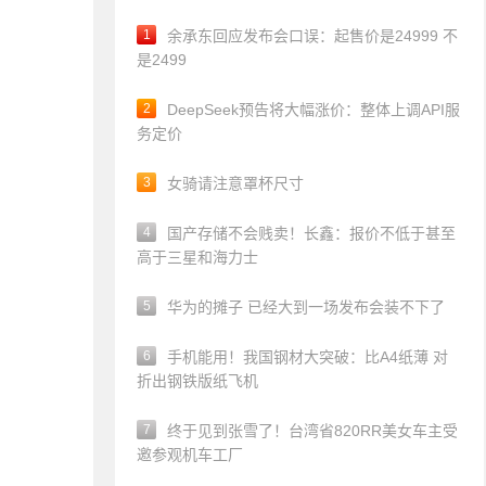
1
余承东回应发布会口误：起售价是24999 不
是2499
2
DeepSeek预告将大幅涨价：整体上调API服
务定价
3
女骑请注意罩杯尺寸
4
国产存储不会贱卖！长鑫：报价不低于甚至
高于三星和海力士
5
华为的摊子 已经大到一场发布会装不下了
6
手机能用！我国钢材大突破：比A4纸薄 对
折出钢铁版纸飞机
7
终于见到张雪了！台湾省820RR美女车主受
邀参观机车工厂