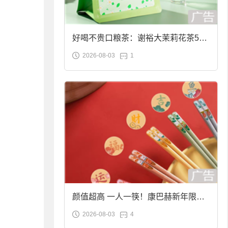
好喝不贵口粮茶：谢裕大茉莉花茶50g
2026-08-03
1
袋装9.9元到手
颜值超高 一人一筷！康巴赫新年限定
2026-08-03
4
合金筷子大促：19.9元