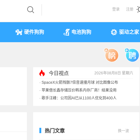
登录
注册
硬件狗狗
电池狗狗
驱动之家
今日视点
2026年08月8日 星期六
·
SpaceX火箭残骸7倍音速撞月球 对比图像公布
·
苹果借长鑫存储压价韩系内存厂商！结果没用
·
歌手汪峰：公司因AI已从1100人优化到400人
·
索尼旗舰电视上市：115寸、149999元
热门文章
换一波