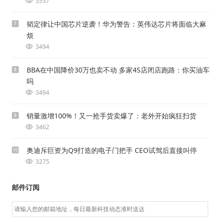
3537
韬定律让中国芯片逆袭！华为警告：英伟达芯片将面临大麻
7
烦
3494
BBA在中国降价30万也卖不动 多家4S店闭店跑路：你买油车
8
吗
3494
销量激增100%！又一抢手货卖爆了：老外开始疯狂扫货
9
3462
奥迪斥巨资为Q9打造的电子门把手 CEO试驾后直接叫停
10
3275
邮件订阅