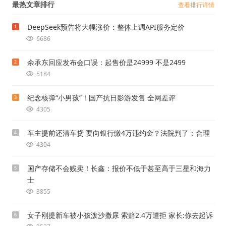
最热文章排行
查看排行详情
DeepSeek预告将大幅涨价：整体上调API服务定价
1
6686
余承东回应发布会口误：起售价是24999 不是2499
2
5184
纪念核弹“小男孩”！国产抗日影游发售 全网差评
3
4305
车主提前还清车贷 要向银行缴4万违约金？法院判了：合理
4
4304
国产存储不会贱卖！长鑫：报价不低于甚至高于三星和海力
5
士
3855
女子刚提新车被小孩泼沙撒尿 索赔2.4万遭拒 家长:你去起诉
6