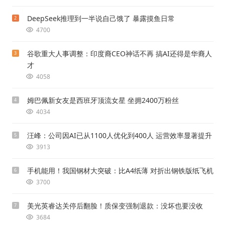
DeepSeek推理到一半说自己饿了 暴露摸鱼日常
2
4700
谷歌重大人事调整：印度裔CEO神话不再 搞AI还得是华裔人
3
才
4058
姆巴佩新女友是西班牙顶流女星 坐拥2400万粉丝
4
4034
汪峰：公司因AI已从1100人优化到400人 运营效率显著提升
5
3913
手机能用！我国钢材大突破：比A4纸薄 对折出钢铁版纸飞机
6
3700
美光英睿达关停后翻脸！质保变强制退款：没坏也要没收
7
3684