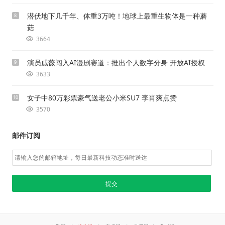
潜伏地下几千年、体重3万吨！地球上最重生物体是一种蘑
8
菇
3664
演员戚薇闯入AI漫剧赛道：推出个人数字分身 开放AI授权
9
3633
女子中80万彩票豪气送老公小米SU7 李肖爽点赞
10
3570
邮件订阅