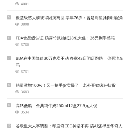
4001
殿堂级艺人黎彼得因病离世 享年76岁：曾是周星驰御用配角
5
3808
FDA食品级认证 鸥露竹浆抽纸28包大促：26元到手整箱
6
3780
BBA在中国降价30万也卖不动 多家4S店闭店跑路：你买油车
7
吗
3731
销量激增100%！又一抢手货卖爆了：老外开始疯狂扫货
8
3683
高钙低脂！金典纯牛奶250ml12盒27.9元大促
9
3534
谷歌重大人事调整：印度裔CEO神话不再 搞AI还得是华裔人
10