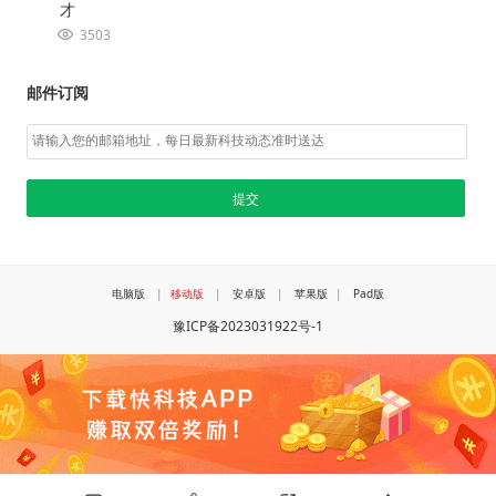
才
3503
邮件订阅
电脑版
|
移动版
|
安卓版
|
苹果版
|
Pad版
豫ICP备2023031922号-1