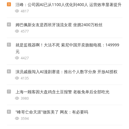
汪峰：公司因AI已从1100人优化到400人 运营效率显著提升
3
4817
姆巴佩新女友是西班牙顶流女星 坐拥2400万粉丝
4
4577
就是监视器啊！大法不死 索尼中国开卖旗舰电视：149999
5
元
4427
演员戚薇闯入AI漫剧赛道：推出个人数字分身 开放AI授权
6
4135
上海一顾客因大盘鸡含土豆报警 老板免单后全部吃光
7
3980
“峰哥亡命天涯”做医美了 网友：有必要吗
8
3594