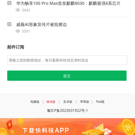
华为畅享100 Pro Max首发麒麟8030：麒麟最强8系芯片
9
3443
戚薇AI形象宣传片被批擦边
10
3301
邮件订阅
电脑版
|
移动版
|
安卓版
|
苹果版
|
Pad版
豫ICP备2023031922号-1