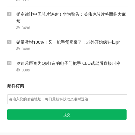
韬定律让中国芯片逆袭！华为警告：英伟达芯片将面临大麻
8
烦
3496
销量激增100%！又一抢手货卖爆了：老外开始疯狂扫货
9
3488
奥迪斥巨资为Q9打造的电子门把手 CEO试驾后直接叫停
10
3309
邮件订阅