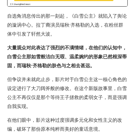
自选角消息传出的那一刻起，《白雪公主》就陷入了舆论
的漩涡中心。拉丁裔演员瑞秋·齐格勒的入选，在粉丝群
体中引发了轩然大波。
大量观众对此表达了强烈的不满情绪，在他们的认知中，
白雪公主那如雪般洁白无瑕、温柔婉约的形象已然根深蒂
固，而瑞秋·齐格勒的肤色与之相去甚远。
但争议并未就此止步，影片对于白雪公主这一核心角色的
设定进行了大刀阔斧般的修改。在这个新版故事里，白雪
公主不再仅仅是那个等待王子拯救的柔弱女子，而是强调
自我实现。
在他们眼中，影片这种过度强调多元化和女性主义的改
编，破坏了那份原本纯粹而美好的童话意境。