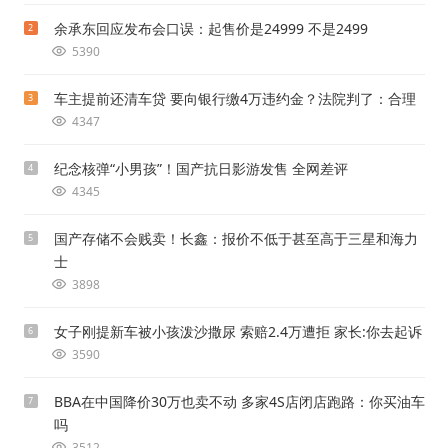
余承东回应发布会口误：起售价是24999 不是2499
2
5390
车主提前还清车贷 要向银行缴4万违约金？法院判了：合理
3
4347
纪念核弹“小男孩”！国产抗日影游发售 全网差评
4
4345
国产存储不会贱卖！长鑫：报价不低于甚至高于三星和海力
5
士
3898
女子刚提新车被小孩泼沙撒尿 索赔2.4万遭拒 家长:你去起诉
6
3590
BBA在中国降价30万也卖不动 多家4S店闭店跑路：你买油车
7
吗
3512