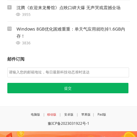
沈腾《欢迎来龙餐馆》点映口碑大爆 无声哭戏震撼全场
9
3955
Windows 8GB优化困难重重：单天气应用就吃掉1.6GB内
10
存！
3836
邮件订阅
电脑版
|
移动版
|
安卓版
|
苹果版
|
Pad版
豫ICP备2023031922号-1