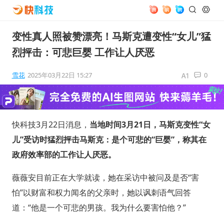
变性真人照被赞漂亮！马斯克遭变性“女儿”猛
烈抨击：可悲巨婴 工作让人厌恶
雪花
2025年03月22日 15:27
0
快科技3月22日消息，
当地时间3月21日，马斯克变性“女
儿”受访时猛烈抨击马斯克：是个可悲的“巨婴”，称其在
政府效率部的工作让人厌恶。
薇薇安目前正在大学就读，她在采访中被问及是否“害
怕”以财富和权力闻名的父亲时，她以讽刺语气回答
道：“他是一个可悲的男孩。我为什么要害怕他？”