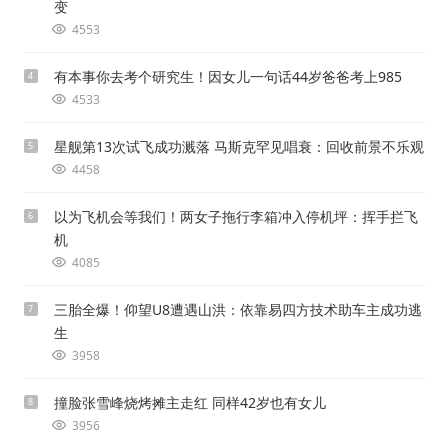
变
4553
有本事你去考个研究生！因女儿一句话44岁爸爸考上985
4
4533
星舰第13次试飞成功溅落 马斯克罕见唱衰：回收前景不乐观
5
4458
以为飞机会等我们！两女子拖行李箱冲入停机坪：挥手拦飞
6
机
4085
三胎全爆！仰望U8遭遇山洪：依靠易四方技术助车主成功逃
7
生
3958
撞脸张雪峰烧烤摊主走红 同样42岁也有女儿
8
3956