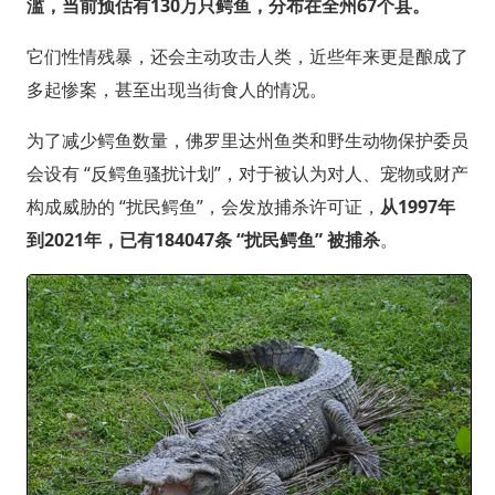
滥，当前预估有130万只鳄鱼，分布在全州67个县。
它们性情残暴，还会主动攻击人类，近些年来更是酿成了
多起惨案，甚至出现当街食人的情况。
为了减少鳄鱼数量，佛罗里达州鱼类和野生动物保护委员
会设有 “反鳄鱼骚扰计划”，对于被认为对人、宠物或财产
构成威胁的 “扰民鳄鱼”，会发放捕杀许可证，
从1997年
到2021年，已有184047条 “扰民鳄鱼” 被捕杀
。