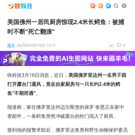
美国佛州一居民厨房惊现2.4米长鳄鱼：被捕
时不断“死亡翻滚”
落木
2025年03月16日 13:17
0
快科技3月16日消息，近日，
美国佛罗里达州一名男子因
打开露台门通风，竟在自家厨房与一只长约2.4米的鳄
鱼“不期而遇”
。
报道称，家住佛罗里达州迈尔斯堡的保罗·奎恩正在家中
查邮件，一条鳄鱼突然冲破露台的纱门闯入了厨房。
接到他的报警求助后，佛罗里达鱼类和野生动物保护委员