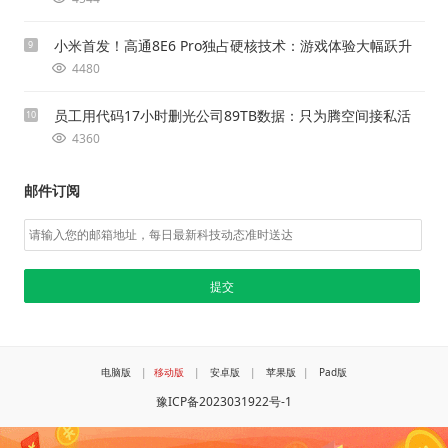
小米首发！高通8E6 Pro独占硬核技术：游戏体验大幅跃升
9
4480
员工用代码17小时删光公司89TB数据：只为腾空间接私活
10
4360
邮件订阅
电脑版
|
移动版
|
安卓版
|
苹果版
|
Pad版
豫ICP备2023031922号-1