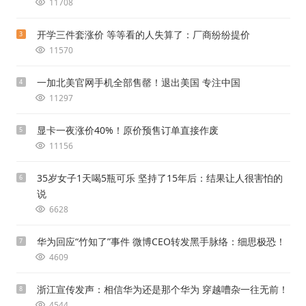
11708
开学三件套涨价 等等看的人失算了：厂商纷纷提价
3
11570
一加北美官网手机全部售罄！退出美国 专注中国
4
11297
显卡一夜涨价40%！原价预售订单直接作废
5
11156
35岁女子1天喝5瓶可乐 坚持了15年后：结果让人很害怕的
6
说
6628
华为回应“竹知了”事件 微博CEO转发黑手脉络：细思极恐！
7
4609
浙江宣传发声：相信华为还是那个华为 穿越嘈杂一往无前！
8
4544