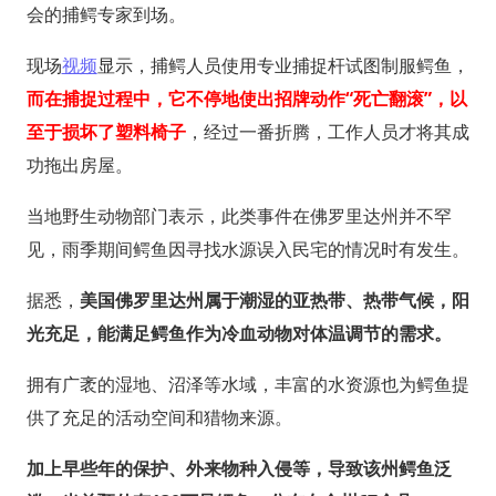
会的捕鳄专家到场。
现场
视频
显示，捕鳄人员使用专业捕捉杆试图制服鳄鱼，
而在捕捉过程中，它不停地使出招牌动作“死亡翻滚”，以
至于损坏了塑料椅子
，经过一番折腾，工作人员才将其成
功拖出房屋。
当地野生动物部门表示，此类事件在佛罗里达州并不罕
见，雨季期间鳄鱼因寻找水源误入民宅的情况时有发生。
据悉，
美国佛罗里达州属于潮湿的亚热带、热带气候，阳
光充足，能满足鳄鱼作为冷血动物对体温调节的需求。
拥有广袤的湿地、沼泽等水域，丰富的水资源也为鳄鱼提
供了充足的活动空间和猎物来源。
加上早些年的保护、外来物种入侵等，导致该州鳄鱼泛