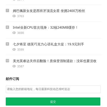
姆巴佩新女友是西班牙顶流女星 坐拥2400万粉丝
7
3763
Intel全新CPU首次现身：32核240MB缓存！
8
3698
七夕将至 德芙巧克力心语礼盒大促：19.9元到手
9
3599
美光英睿达关停后翻脸！质保变强制退款：没坏也要没收
10
3587
邮件订阅