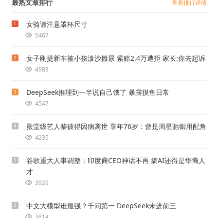
最热文章排行
查看排行详情
女骑请注意罩杯尺寸
1
5467
女子刚提新车被小孩泼沙撒尿 索赔2.4万遭拒 家长:你去起诉
2
4988
DeepSeek推理到一半说自己饿了 暴露摸鱼日常
3
4547
殿堂级艺人黎彼得因病离世 享年76岁：曾是周星驰御用配角
4
4235
谷歌重大人事调整：印度裔CEO神话不再 搞AI还得是华裔人
5
才
3929
中文大模型谁最强？千问第一 DeepSeek未进前三
6
3814