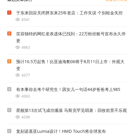
于东来回应关闭胖东来25年老店：工作失误 个别租金失控
1
6541
笑容独特的网红老表遗体已找到：22万粉丝账号宣布永久停
2
更
4963
预计10.5万起售！比亚迪海豹06将于8月11日上市：外观大
3
变
4377
有本事你去考个研究生！因女儿一句话44岁爸爸考上985
4
4363
星舰第13次试飞成功溅落 马斯克罕见唱衰：回收前景不乐观
5
4298
复刻诺基亚Lumia设计！HMD Touch将全球发布
6