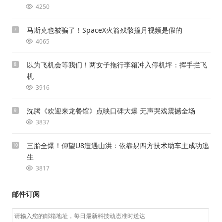
4250
马斯克也被骗了！SpaceX火箭残骸撞月视频是假的
7
4065
以为飞机会等我们！两女子拖行李箱冲入停机坪：挥手拦飞
8
机
3916
沈腾《欢迎来龙餐馆》点映口碑大爆 无声哭戏震撼全场
9
3837
三胎全爆！仰望U8遭遇山洪：依靠易四方技术助车主成功逃
10
生
3817
邮件订阅