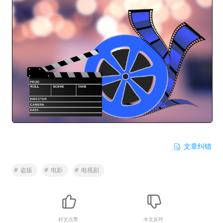
文章纠错
#
盗版
#
电影
#
电视剧
好文点赞
水文反对