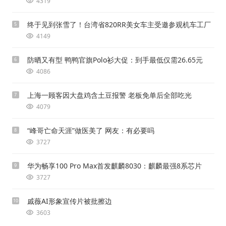
4319
终于见到张雪了！台湾省820RR美女车主受邀参观机车工厂
5
4149
防晒又有型 鸭鸭官旗Polo衫大促：到手最低仅需26.65元
6
4086
上海一顾客因大盘鸡含土豆报警 老板免单后全部吃光
7
4079
“峰哥亡命天涯”做医美了 网友：有必要吗
8
3727
华为畅享100 Pro Max首发麒麟8030：麒麟最强8系芯片
9
3727
戚薇AI形象宣传片被批擦边
10
3603