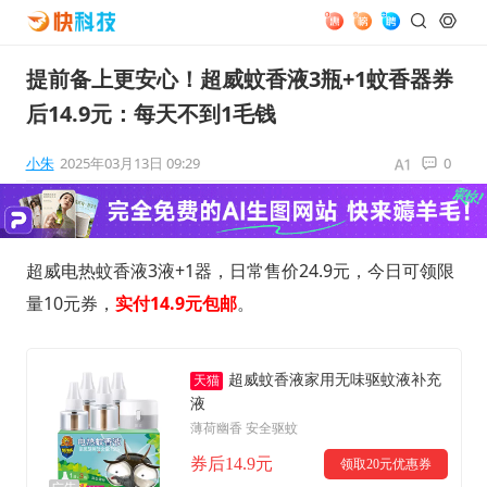
提前备上更安心！超威蚊香液3瓶+1蚊香器券
后14.9元：每天不到1毛钱
小朱
2025年03月13日 09:29
0
超威电热蚊香液3液+1器，日常售价24.9元，今日可领限
量10元券，
实付14.9元包邮
。
超威蚊香液家用无味驱蚊液补充
天猫
液
薄荷幽香 安全驱蚊
券后14.9元
领取20元优惠券