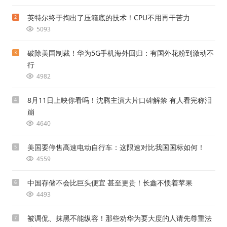
英特尔终于掏出了压箱底的技术！CPU不用再干苦力
2
5093
破除美国制裁！华为5G手机海外回归：有国外花粉到激动不
3
行
4982
8月11日上映你看吗！沈腾主演大片口碑解禁 有人看完称泪
4
崩
4640
美国要停售高速电动自行车：这限速对比我国国标如何！
5
4559
中国存储不会比巨头便宜 甚至更贵！长鑫不惯着苹果
6
4493
被调侃、抹黑不能纵容！那些劝华为要大度的人请先尊重法
7