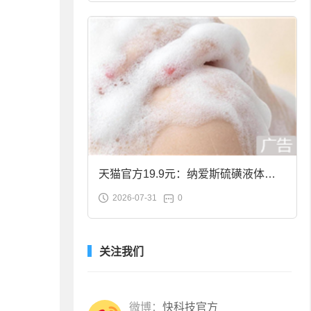
天猫官方19.9元：纳爱斯硫磺液体香
2026-07-31
0
皂2斤大促
关注我们
微博：
快科技官方