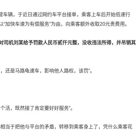
*运营车辆，于近日通过网约车平台接单，乘客上车后开始低速行
“加快车速为有偿服务”为由，向乘客额外收取20元贵费用。
对司机刘某给予罚款人民币贰仟元整，没收违法所得，并吊销其
间，还是马路龟速车，影响他人路权，该罚”。
个活，既然接了肯定要好好服务”。
就相当于把他与平台的矛盾，转移到乘客身上了，凭什么乘客花