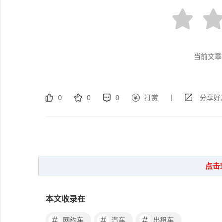
当前文章
|
0
0
0
打赏
分享好
本文收录在
#
#
#
网约车
汽车
出租车