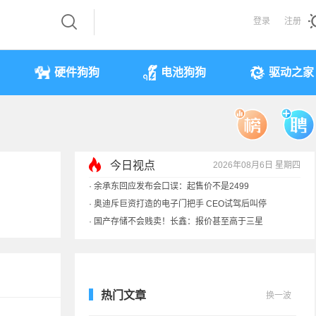
登录
注册
硬件狗狗
电池狗狗
驱动之家
今日视点
2026年08月6日 星期四
·
余承东回应发布会口误：起售价不是2499
·
奥迪斥巨资打造的电子门把手 CEO试驾后叫停
·
国产存储不会贱卖！长鑫：报价甚至高于三星
·
提前还车贷要向银行缴4万违约金？法院判了
热门文章
换一波