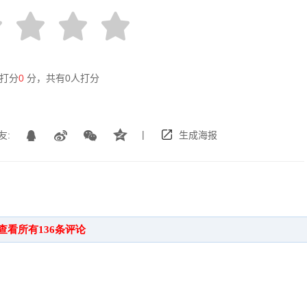
打分
0
分，共有
0
人打分
|
友:
生成海报