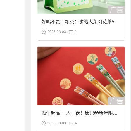
好喝不贵口粮茶：谢裕大茉莉花茶50g
2026-08-03
1
袋装9.9元到手
颜值超高 一人一筷！康巴赫新年限定
2026-08-03
4
合金筷子大促：19.9元