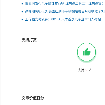
俄公司发布汽车腐蚀排行榜 理想高居第二！理想高管：
不靠谱
高峰期9美元/次 美国纽约市车辆拥堵费首月就收取了3.
元
王传福安徽老乡：88年AI天才首次以车企掌门人亮相
支持打赏
支持
0
人
文章价值打分