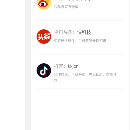
快科技官方微博
今日头条：
快科技
带来硬件软件、手机数码最快资讯！
抖音：
kkjcn
科技快讯、手机开箱、产品体验、应用推
荐...