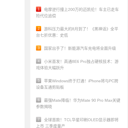
1
电摩逆行撞上200万的迈凯伦！车主已走车
险代位追偿
2
游科压力最大的8月到了！《黑神话》全平
台七折优惠：史低
3
国家出手了！新能源汽车充电将全面升级
4
小米首发！高通8E6 Pro独占硬核技术：游
戏体验大幅跃升
5
苹果Windows终于打通！iPhone将与PC跨
设备互通剪贴板
6
最强Mate降临！华为Mate 90 Pro Max关键
参数揭晓
7
全球首款！TCL华星印刷OLED显示器即将
上市 三季度量产