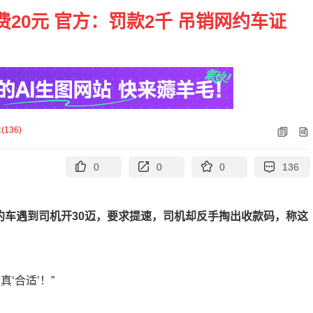
20元 官方：罚款2千 吊销网约车证
论
(
136
)
0
0
0
136
约车遇到司机开30迈，要求提速，司机却反手掏出收款码，称这
‘合适’！”