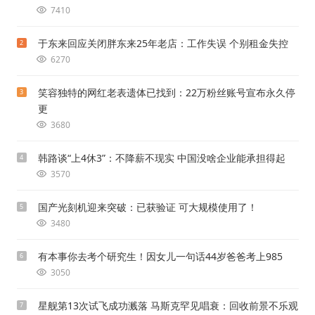
7410
于东来回应关闭胖东来25年老店：工作失误 个别租金失控
2
6270
笑容独特的网红老表遗体已找到：22万粉丝账号宣布永久停
3
更
3680
韩路谈“上4休3”：不降薪不现实 中国没啥企业能承担得起
4
3570
国产光刻机迎来突破：已获验证 可大规模使用了！
5
3480
有本事你去考个研究生！因女儿一句话44岁爸爸考上985
6
3050
星舰第13次试飞成功溅落 马斯克罕见唱衰：回收前景不乐观
7