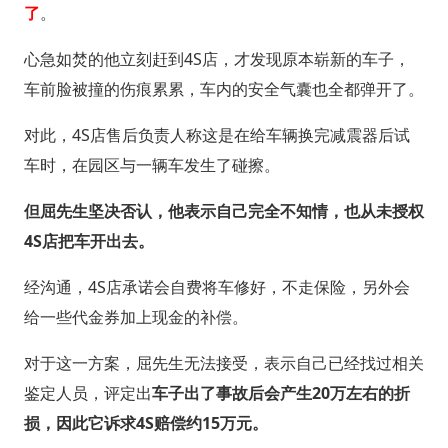
了
。
心急如焚的他立刻赶到4S店，才发现原本崭新的车子，
车前脸被撞的伤痕累累，车内的安全气囊也全都弹开了。
对此，4S店售后负责人称这是在给车辆换完减震器后试
车时，在园区与一辆车发生了碰擦。
但屈先生坚决否认，他表示自己完全不知情，也从未授权
4S店把车开出去。
经沟通，4S店承诺会自费将车修好，不走保险，另外会
给一些代金券加上现金的补偿。
对于这一方案，屈先生无法接受，表示自己已经找过相关
鉴定人员，评定出
车子出了事故后会产生20万左右的折
损，因此它诉求4S赔偿约15万元。