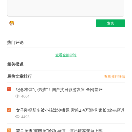
热门评论
查看全部评论
相关报道
最热文章排行
查看排行详情
纪念核弹“小男孩”！国产抗日影游发售 全网差评
1
4664
女子刚提新车被小孩泼沙撒尿 索赔2.4万遭拒 家长:你去起诉
2
4493
荷兰弟遭“河南弟”抢功 导演、演员证实亲自上阵
3