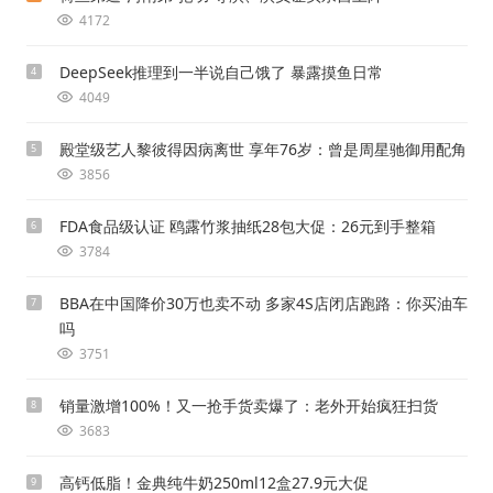
4172
DeepSeek推理到一半说自己饿了 暴露摸鱼日常
4
4049
殿堂级艺人黎彼得因病离世 享年76岁：曾是周星驰御用配角
5
3856
FDA食品级认证 鸥露竹浆抽纸28包大促：26元到手整箱
6
3784
BBA在中国降价30万也卖不动 多家4S店闭店跑路：你买油车
7
吗
3751
销量激增100%！又一抢手货卖爆了：老外开始疯狂扫货
8
3683
高钙低脂！金典纯牛奶250ml12盒27.9元大促
9