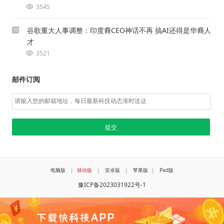
3545
谷歌重大人事调整：印度裔CEO神话不再 搞AI还得是华裔人
10
才
3521
邮件订阅
电脑版
|
移动版
|
安卓版
|
苹果版
|
Pad版
豫ICP备2023031922号-1