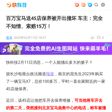
百万宝马送4S店保养被开出撞坏 车主：完全
不知情、索赔15万！
落木
2025年02月11日 16:57
0
快科技2月11日消息，一个人能捅出多大的篓子？
据长沙电视台政法频道
报道
，南京的屈先生2023年购买
了一辆宝马X7，总价100多万，平时一直在家附近的一家
4S店做保养。
近日，该4S店让他把车开去保养维修，
可当他将车开去
的第二天，突然接到北京宝马急救中心的电话，称车被撞