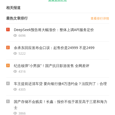
相关报道
最热文章排行
查看排行详情
DeepSeek预告将大幅涨价：整体上调API服务定价
1
6696
余承东回应发布会口误：起售价是24999 不是2499
2
5222
纪念核弹“小男孩”！国产抗日影游发售 全网差评
3
4316
车主提前还清车贷 要向银行缴4万违约金？法院判了：合理
4
4305
国产存储不会贱卖！长鑫：报价不低于甚至高于三星和海力
5
士
3866