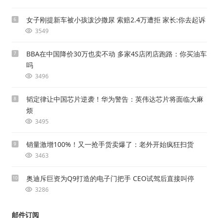
女子刚提新车被小孩泼沙撒尿 索赔2.4万遭拒 家长:你去起诉
6
3549
BBA在中国降价30万也卖不动 多家4S店闭店跑路：你买油车
7
吗
3496
韬定律让中国芯片逆袭！华为警告：英伟达芯片将面临大麻
8
烦
3495
销量激增100%！又一抢手货卖爆了：老外开始疯狂扫货
9
3463
奥迪斥巨资为Q9打造的电子门把手 CEO试驾后直接叫停
10
3286
邮件订阅