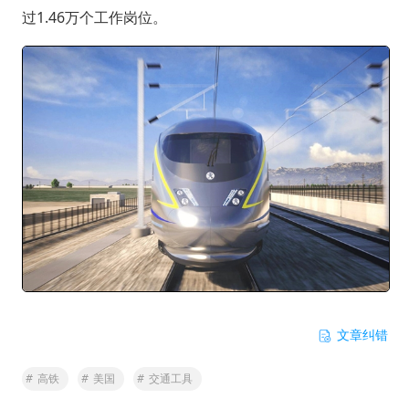
过1.46万个工作岗位。
文章纠错
#
高铁
#
美国
#
交通工具