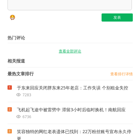
热门评论
查看全部评论
相关报道
最热文章排行
查看排行详情
于东来回应关闭胖东来25年老店：工作失误 个别租金失控
1
7283
飞机起飞途中被雷劈中 滞留3小时后临时换机！南航回应
2
6736
笑容独特的网红老表遗体已找到：22万粉丝账号宣布永久停
3
更