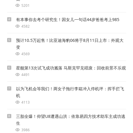
5201
有本事你去考个研究生！因女儿一句话44岁爸爸考上985
4
4582
预计10.5万起售！比亚迪海豹06将于8月11日上市：外观大
5
变
4569
星舰第13次试飞成功溅落 马斯克罕见唱衰：回收前景不乐观
6
4491
以为飞机会等我们！两女子拖行李箱冲入停机坪：挥手拦飞
7
机
4113
三胎全爆！仰望U8遭遇山洪：依靠易四方技术助车主成功逃
8
生
3986