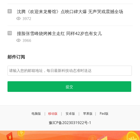
沈腾《欢迎来龙餐馆》点映口碑大爆 无声哭戏震撼全场
9
3972
撞脸张雪峰烧烤摊主走红 同样42岁也有女儿
10
3966
邮件订阅
电脑版
|
移动版
|
安卓版
|
苹果版
|
Pad版
豫ICP备2023031922号-1