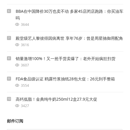
BBA在中国降价30万也卖不动 多家4S店闭店跑路：你买油车
6
吗
3644
殿堂级艺人黎彼得因病离世 享年76岁：曾是周星驰御用配角
7
3616
销量激增100%！又一抢手货卖爆了：老外开始疯狂扫货
8
3607
FDA食品级认证 鸥露竹浆抽纸28包大促：26元到手整箱
9
3554
高钙低脂！金典纯牛奶250ml12盒27.9元大促
10
3427
邮件订阅