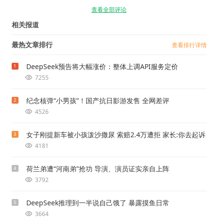
查看全部评论
相关报道
最热文章排行
查看排行详情
DeepSeek预告将大幅涨价：整体上调API服务定价
1
7255
纪念核弹“小男孩”！国产抗日影游发售 全网差评
2
4526
女子刚提新车被小孩泼沙撒尿 索赔2.4万遭拒 家长:你去起诉
3
4181
荷兰弟遭“河南弟”抢功 导演、演员证实亲自上阵
4
3792
DeepSeek推理到一半说自己饿了 暴露摸鱼日常
5
3664