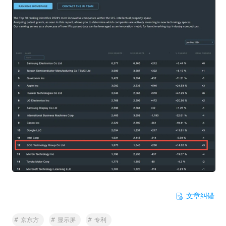
文章纠错
#
京东方
#
显示屏
#
专利