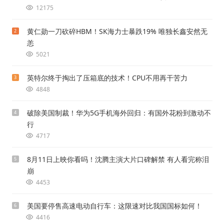
12175
黄仁勋一刀砍碎HBM！SK海力士暴跌19% 唯独长鑫安然无
2
恙
5021
英特尔终于掏出了压箱底的技术！CPU不用再干苦力
3
4848
破除美国制裁！华为5G手机海外回归：有国外花粉到激动不
4
行
4717
8月11日上映你看吗！沈腾主演大片口碑解禁 有人看完称泪
5
崩
4453
美国要停售高速电动自行车：这限速对比我国国标如何！
6
4416