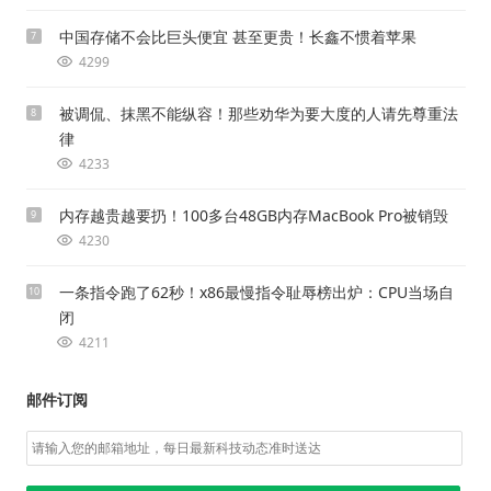
中国存储不会比巨头便宜 甚至更贵！长鑫不惯着苹果
7
4299
被调侃、抹黑不能纵容！那些劝华为要大度的人请先尊重法
8
律
4233
内存越贵越要扔！100多台48GB内存MacBook Pro被销毁
9
4230
一条指令跑了62秒！x86最慢指令耻辱榜出炉：CPU当场自
10
闭
4211
邮件订阅