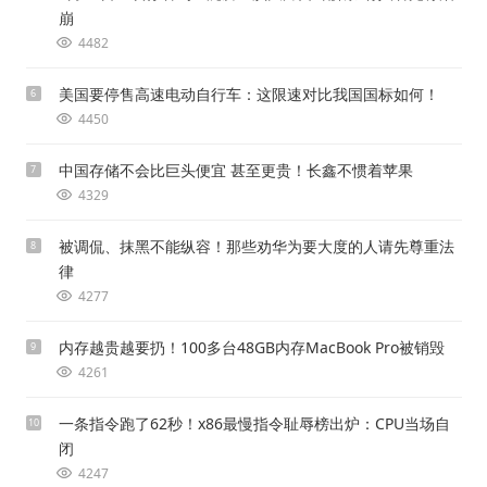
崩
4482
美国要停售高速电动自行车：这限速对比我国国标如何！
6
4450
中国存储不会比巨头便宜 甚至更贵！长鑫不惯着苹果
7
4329
被调侃、抹黑不能纵容！那些劝华为要大度的人请先尊重法
8
律
4277
内存越贵越要扔！100多台48GB内存MacBook Pro被销毁
9
4261
一条指令跑了62秒！x86最慢指令耻辱榜出炉：CPU当场自
10
闭
4247