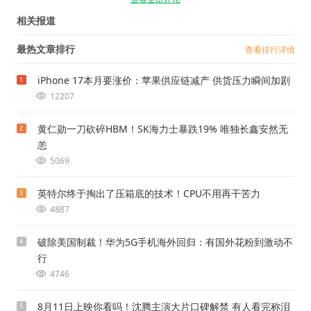
相关报道
最热文章排行
查看排行详情
iPhone 17本月要涨价：苹果供应链减产 供货压力瞬间加剧
1
12207
黄仁勋一刀砍碎HBM！SK海力士暴跌19% 唯独长鑫安然无
2
恙
5069
英特尔终于掏出了压箱底的技术！CPU不用再干苦力
3
4887
破除美国制裁！华为5G手机海外回归：有国外花粉到激动不
4
行
4746
8月11日上映你看吗！沈腾主演大片口碑解禁 有人看完称泪
5