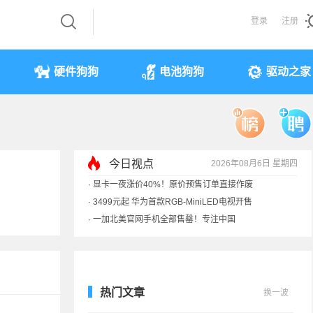
登录
注册
硬件狗狗
电池狗狗
驱动之家
今日视点
2026年08月6日 星期四
·
显卡一夜涨价40%！原价预售订单直接作废
·
3499元起 华为首款RGB-MiniLED电视开售
·
一加北美官网手机全部售罄！专注中国
·
《黑神话》全平台七折优惠：史低
热门文章
换一波