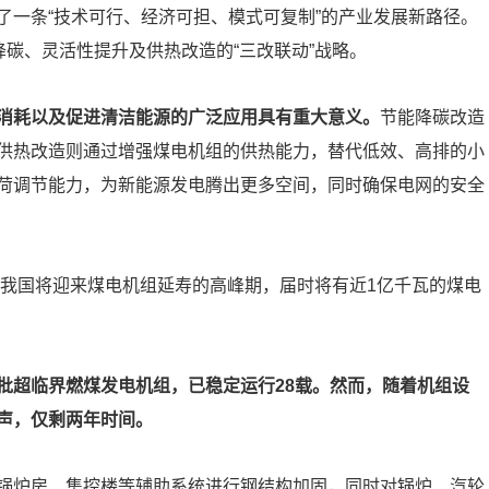
了一条“技术可行、经济可担、模式可复制”的产业发展新路径。
降碳、灵活性提升及供热改造的“三改联动”战略。
煤消耗以及促进清洁能源的广泛应用具有重大意义。
节能降碳改造
供热改造则通过增强煤电机组的供热能力，替代低效、高排的小
荷调节能力，为新能源发电腾出更多空间，同时确保电网的安全
，我国将迎来煤电机组延寿的高峰期，届时将有近1亿千瓦的煤电
批超临界燃煤发电机组，已稳定运行28载。然而，随着机组设
声，仅剩两年时间。
锅炉房、集控楼等辅助系统进行钢结构加固，同时对锅炉、汽轮