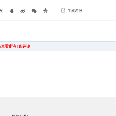
|
友:
生成海报