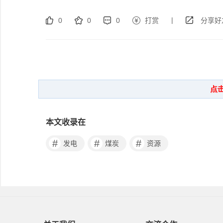
|
0
0
0
打赏
分享好
本文收录在
#
#
#
发电
煤炭
资源