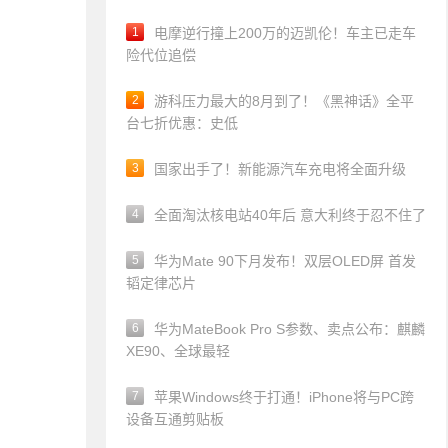
1
电摩逆行撞上200万的迈凯伦！车主已走车
险代位追偿
2
游科压力最大的8月到了！《黑神话》全平
台七折优惠：史低
3
国家出手了！新能源汽车充电将全面升级
4
全面淘汰核电站40年后 意大利终于忍不住了
5
华为Mate 90下月发布！双层OLED屏 首发
韬定律芯片
6
华为MateBook Pro S参数、卖点公布：麒麟
XE90、全球最轻
7
苹果Windows终于打通！iPhone将与PC跨
设备互通剪贴板