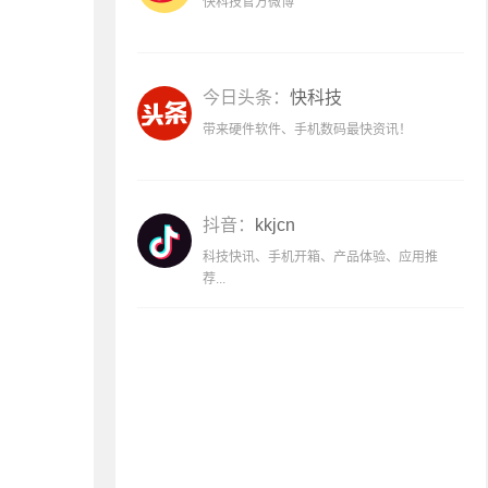
快科技官方微博
今日头条：
快科技
带来硬件软件、手机数码最快资讯！
抖音：
kkjcn
科技快讯、手机开箱、产品体验、应用推
荐...