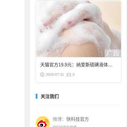
天猫官方19.9元：纳爱斯硫磺液体香
2026-07-31
0
皂2斤大促
关注我们
微博：
快科技官方