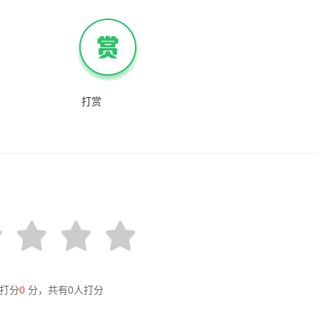
打赏
打分
0
分，共有
0
人打分