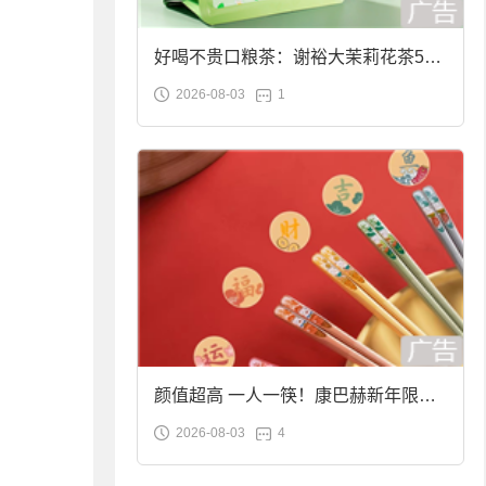
好喝不贵口粮茶：谢裕大茉莉花茶50g
2026-08-03
1
袋装9.9元到手
颜值超高 一人一筷！康巴赫新年限定
2026-08-03
4
合金筷子大促：19.9元