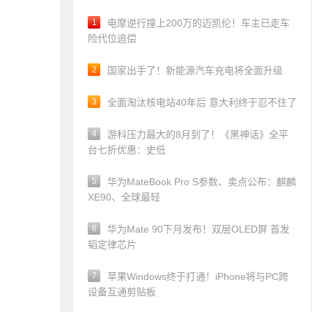
1
电摩逆行撞上200万的迈凯伦！车主已走车
险代位追偿
2
国家出手了！新能源汽车充电将全面升级
3
全面淘汰核电站40年后 意大利终于忍不住了
4
游科压力最大的8月到了！《黑神话》全平
台七折优惠：史低
5
华为MateBook Pro S参数、卖点公布：麒麟
XE90、全球最轻
6
华为Mate 90下月发布！双层OLED屏 首发
韬定律芯片
7
苹果Windows终于打通！iPhone将与PC跨
设备互通剪贴板