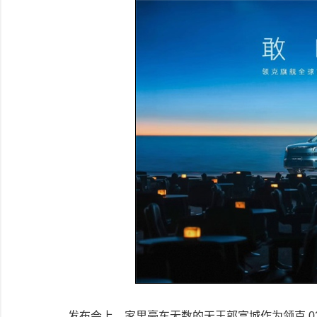
发布会上，家里豪车无数的天王郭富城作为领克 03 TCR