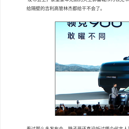
给隔壁的吉利高管林杰都给干不会了。
看过那么多发布会，脖子哥还真没听过哪个代言人