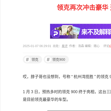
领克再次冲击豪华 
2025-01-07 06:29:01 出处：
差评
作者：浩森 编辑：随心
评论
(
#
#
领克
领克900
哎，脖子哥也没想到，号称 “ 杭州湾揽胜 ” 的领克
1 月 3 日，预热多时的领克 900 终于亮相，这台三围 52
是目前领克最豪华的车型。