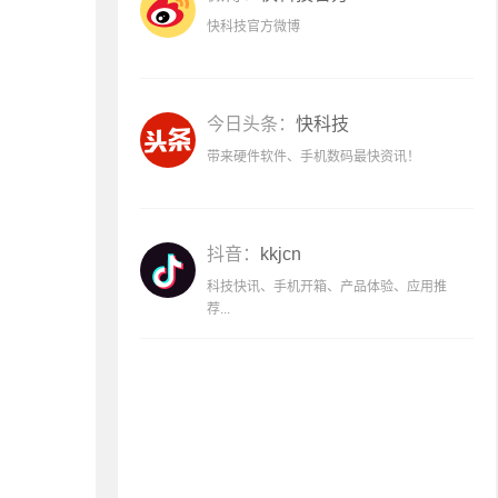
快科技官方微博
今日头条：
快科技
带来硬件软件、手机数码最快资讯！
抖音：
kkjcn
科技快讯、手机开箱、产品体验、应用推
荐...