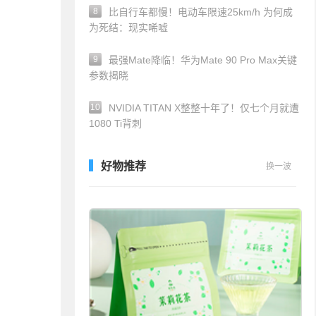
8
比自行车都慢！电动车限速25km/h 为何成
为死结：现实唏嘘
9
最强Mate降临！华为Mate 90 Pro Max关键
参数揭晓
10
NVIDIA TITAN X整整十年了！仅七个月就遭
1080 Ti背刺
好物推荐
换一波