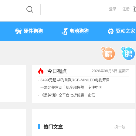
登录
注册
硬件狗狗
电池狗狗
驱动之家
今日视点
2026年08月6日 星期四
·
3499元起 华为首款RGB-MiniLED电视开售
·
一加北美官网手机全部售罄！专注中国
·
《黑神话》全平台七折优惠：史低
·
显卡一夜涨价40%！原价预售订单直接作废
热门文章
换一波