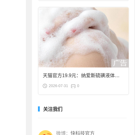
天猫官方19.9元：纳爱斯硫磺液体香
2026-07-31
0
皂2斤大促
关注我们
微博：
快科技官方