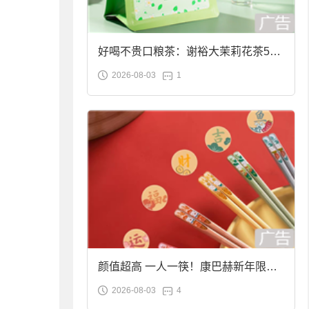
好喝不贵口粮茶：谢裕大茉莉花茶50g
2026-08-03
1
袋装9.9元到手
颜值超高 一人一筷！康巴赫新年限定
2026-08-03
4
合金筷子大促：19.9元