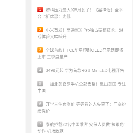
1
游科压力最大的8月到了！《黑神话》全平
台七折优惠：史低
2
小米首发！高通8E6 Pro独占硬核技术：游
戏体验大幅跃升
3
全球首款！TCL华星印刷OLED显示器即将
上市 三季度量产
4
3499元起 华为首款RGB-MiniLED电视开售
5
一加北美官网手机全部售罄！退出美国 专注
中国
6
开学三件套涨价 等等看的人失算了：厂商纷
纷提价
7
泰航拒载22名中国乘客 安保人员做“拉眼角”
动作 机场致歉