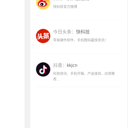
快科技官方微博
今日头条：
快科技
带来硬件软件、手机数码最快资讯！
抖音：
kkjcn
科技快讯、手机开箱、产品体验、应用推
荐...