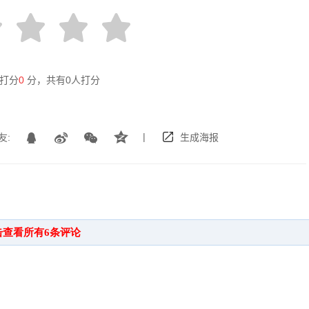
打分
0
分，共有
0
人打分
|
友:
生成海报