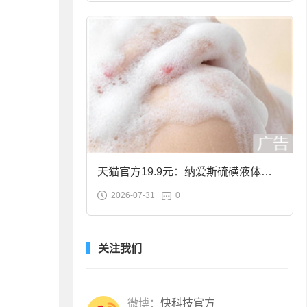
天猫官方19.9元：纳爱斯硫磺液体香
2026-07-31
0
皂2斤大促
关注我们
微博：
快科技官方