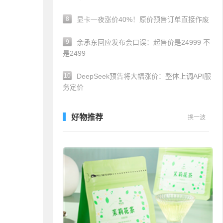
8
显卡一夜涨价40%！原价预售订单直接作废
9
余承东回应发布会口误：起售价是24999 不
是2499
10
DeepSeek预告将大幅涨价：整体上调API服
务定价
好物推荐
换一波