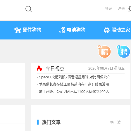
登录
注册
硬件狗狗
电池狗狗
驱动之家
·
SpaceX火箭残骸7倍音速撞月球 对比图像公布
今日视点
2026年08月7日 星期五
·
苹果借长鑫存储压价韩系内存厂商！结果没用
·
歌手汪峰：公司因AI已从1100人优化到400人
·
索尼旗舰电视上市：115寸、149999元
热门文章
换一波