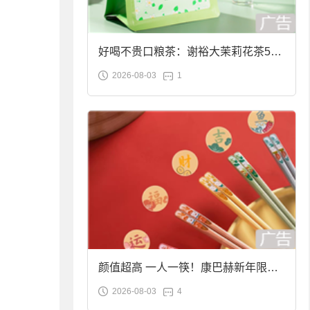
好喝不贵口粮茶：谢裕大茉莉花茶50g
2026-08-03
1
袋装9.9元到手
颜值超高 一人一筷！康巴赫新年限定
2026-08-03
4
合金筷子大促：19.9元