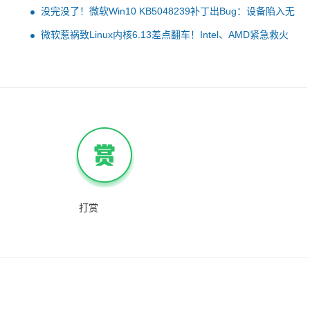
没完没了！微软Win10 KB5048239补丁出Bug：设备陷入无
限安装循环
微软惹祸致Linux内核6.13差点翻车！Intel、AMD紧急救火
成功
打赏