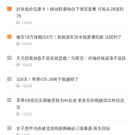
封杀低价流量卡！移动联通电信下便宜套餐 月租从28涨到
2
79
10509
修车18万保额仅6万！新能源车涉水报废遭拒赔 法院判了
3
10495
天天想着崩盘不是坏就是蠢！马斯克：存储价格该涨不该跌
4
10428
326天！苹果iOS 26终于能越狱了
5
10336
享界G9泥坑实测被质疑为AI合成 更多实拍视频流出终结流
6
言
10292
女子患甲沟炎被流浪狗舔脚确诊三级暴露 医生回应
7