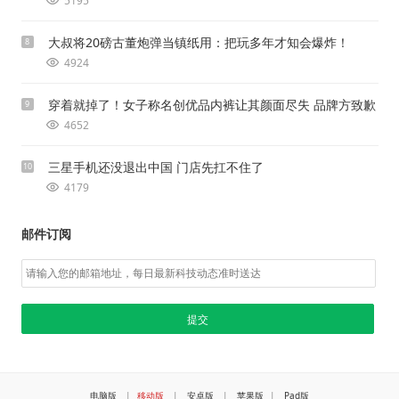
5195
大叔将20磅古董炮弹当镇纸用：把玩多年才知会爆炸！
8
4924
穿着就掉了！女子称名创优品内裤让其颜面尽失 品牌方致歉
9
4652
三星手机还没退出中国 门店先扛不住了
10
4179
邮件订阅
电脑版
|
移动版
|
安卓版
|
苹果版
|
Pad版