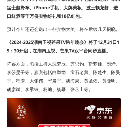
猛士越野车、iPhone手机、大牌美妆、波士顿龙虾、进
口红酒等千万份实物好礼和10亿红包。
预计今年还还会送出一些实物大奖，将在后续几天揭晓。
《2024-2025湖南卫视芒果TV跨年晚会》将于12月31日1
9：30开启，在湖南卫视、芒果TV双平台同步直播。
阵容方面，包括主持人沈梦辰、齐思钧、靳梦佳、刘烨、
李莎旻子等，嘉宾包括白举纲、宝石老舅、陈楚生、陈昊
宇、程潇、大张伟、华晨宇、胡海泉、黄圣依、黄晓明、
胡彦斌、李承铉、杨迪、杨幂、张艺上等。