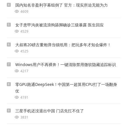
国内知名非盈利字幕组倒了 官方：现实所迫无能为力
4
4609
女子患甲沟炎被流浪狗舔脚确诊三级暴露 医生回应
5
4529
大叔将20磅古董炮弹当镇纸用：把玩多年才知会爆炸！
6
4525
Windows用户不再裸奔！一键清除禁用微软隐藏追踪标识
7
4217
零GPU跑通DeepSeek！中国第一超算用CPU打了一场翻身
8
仗
4191
三星手机还没退出中国 门店先扛不住了
9
3831