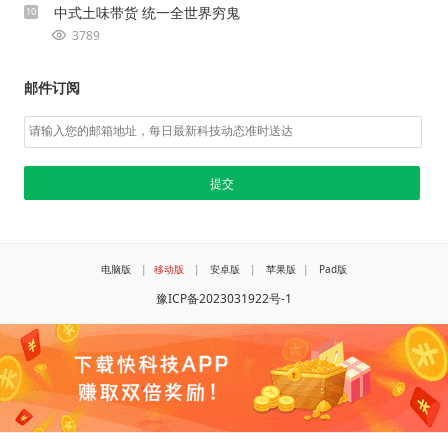
中式土味带货 统一全世界穷鬼
10
3789
邮件订阅
电脑版
|
移动版
|
安卓版
|
苹果版
|
Pad版
豫ICP备2023031922号-1