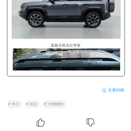
文章纠错
#
华为
#
乾崑
#
方程豹豹5