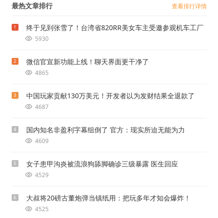
最热文章排行
查看排行详情
终于见到张雪了！台湾省820RR美女车主受邀参观机车工厂
1
5930
微信官宣新功能上线！聊天界面更干净了
2
4865
中国玩家贡献130万美元！开发者以为发财结果全退款了
3
4687
国内知名非盈利字幕组倒了 官方：现实所迫无能为力
4
4609
女子患甲沟炎被流浪狗舔脚确诊三级暴露 医生回应
5
4529
大叔将20磅古董炮弹当镇纸用：把玩多年才知会爆炸！
6
4525