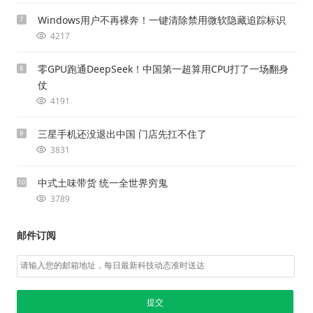
Windows用户不再裸奔！一键清除禁用微软隐藏追踪标识
7
4217
零GPU跑通DeepSeek！中国第一超算用CPU打了一场翻身
8
仗
4191
三星手机还没退出中国 门店先扛不住了
9
3831
中式土味带货 统一全世界穷鬼
10
3789
邮件订阅