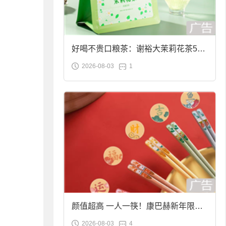
好喝不贵口粮茶：谢裕大茉莉花茶50g
2026-08-03
1
袋装9.9元到手
颜值超高 一人一筷！康巴赫新年限定
2026-08-03
4