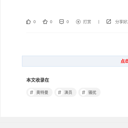
|
0
0
0
打赏
分享好
本文收录在
#
#
#
奥特曼
演员
骚扰