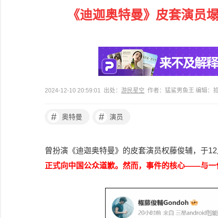
《迪迦奥特曼》皮套演员塌
2024-12-10 20:59:01 出处：
游民星空
作者：猛鲨男鱼王 编辑：
#
#
奥特曼
演员
曾扮演《迪迦奥特曼》的皮套演员权藤俊辅，于12
正式向中国公众道歉。然而，事件的核心——与一