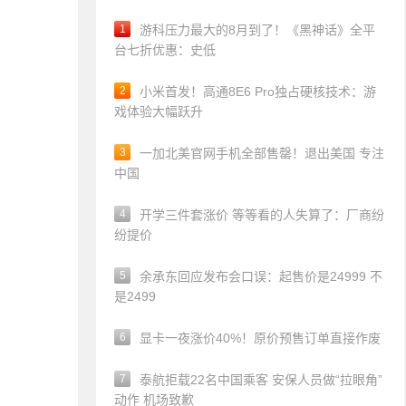
1
游科压力最大的8月到了！《黑神话》全平
台七折优惠：史低
2
小米首发！高通8E6 Pro独占硬核技术：游
戏体验大幅跃升
3
一加北美官网手机全部售罄！退出美国 专注
中国
4
开学三件套涨价 等等看的人失算了：厂商纷
纷提价
5
余承东回应发布会口误：起售价是24999 不
是2499
6
显卡一夜涨价40%！原价预售订单直接作废
7
泰航拒载22名中国乘客 安保人员做“拉眼角”
动作 机场致歉