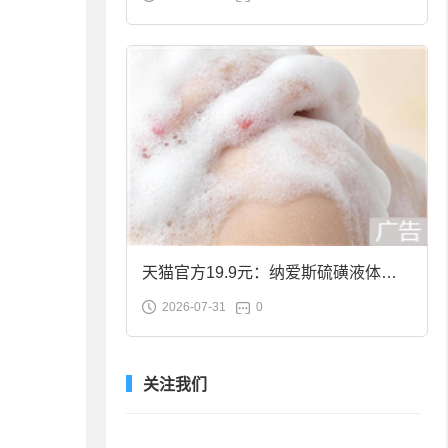
合金筷子大促：19.9元
天猫官方19.9元：纳爱斯硫磺液体香
2026-07-31
0
皂2斤大促
关注我们