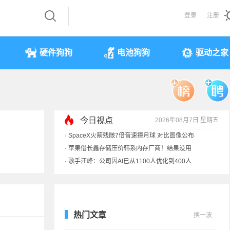
登录
注册
硬件狗狗
电池狗狗
驱动之家
今日视点
2026年08月7日 星期五
·
SpaceX火箭残骸7倍音速撞月球 对比图像公布
·
苹果借长鑫存储压价韩系内存厂商！结果没用
·
歌手汪峰：公司因AI已从1100人优化到400人
·
索尼旗舰电视上市：115寸、149999元
热门文章
换一波