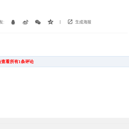
|
友:
生成海报