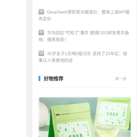
8
DeepSeek预告将大幅涨价：整体上调API服
务定价
9
华为回应“竹知了”事件 微博CEO转发黑手脉
络：细思极恐！
10
35岁女子1天喝5瓶可乐 坚持了15年后：结
果让人很害怕的说
好物推荐
换一波