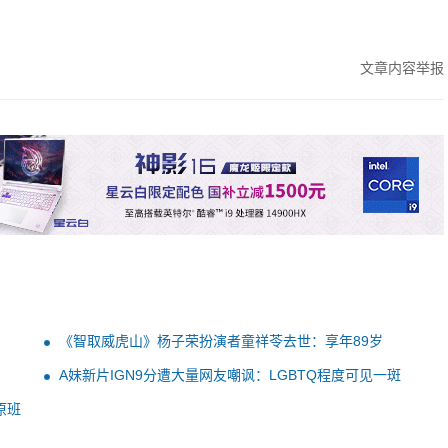
文章内容举报
《智取威虎山》杨子荣扮演者童祥苓去世：享年89岁
A妹新片IGN9分遭大量网友嘲讽：LGBTQ程度可见一斑
原班