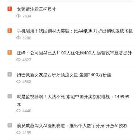
女骑请注意罩杯尺寸
1
7434
手机能用！我国钢材大突破：比A4纸薄 对折出钢铁版纸飞机
2
5200
汪峰：公司因AI已从1100人优化到400人 运营效率显著提升
3
4827
姆巴佩新女友是西班牙顶流女星 坐拥2400万粉丝
4
4588
就是监视器啊！大法不死 索尼中国开卖旗舰电视：149999
5
元
4440
演员戚薇闯入AI漫剧赛道：推出个人数字分身 开放AI授权
6
4135