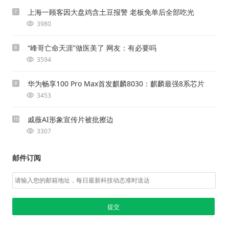
上海一顾客因大盘鸡含土豆报警 老板免单后全部吃光
7
3980
“峰哥亡命天涯”做医美了 网友：有必要吗
8
3594
华为畅享100 Pro Max首发麒麟8030：麒麟最强8系芯片
9
3453
戚薇AI形象宣传片被批擦边
10
3307
邮件订阅