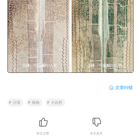
文章纠错
#
沙漠
#
植物
#
大自然
好文点赞
水文反对